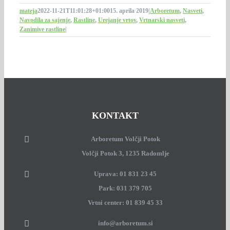
mateja
2022-11-21T11:01:28+01:00
15. aprila 2019
|
Arboretum
,
Nasveti
,
Navodila za sajenje
,
Rastline
,
Urejanje vrtov
,
Vrtnarski nasveti
,
Zanimive rastline
|
KONTAKT
Arboretum Volčji Potok
Volčji Potok 3, 1235 Radomlje
Uprava: 01 831 23 45
Park: 031 379 705
Vrtni center: 01 839 45 33
info@arboretum.si