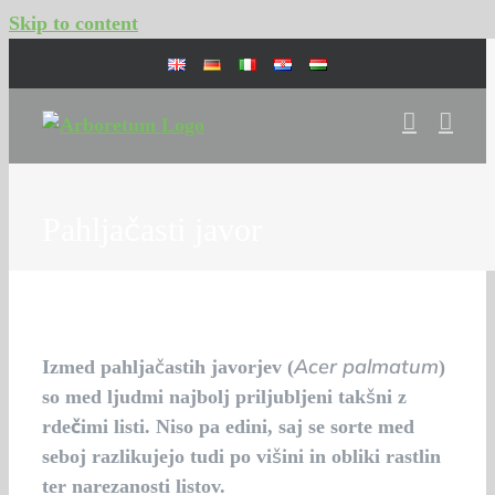
Skip to content
Pahljačasti javor
Acer palmatum
Izmed pahljačastih javorjev (
)
so med ljudmi najbolj priljubljeni takšni z
rdečimi listi
. Niso pa edini, saj se sorte med
seboj razlikujejo tudi po višini in obliki rastlin
ter narezanosti listov.