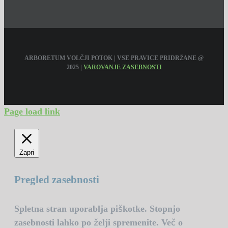
ARBORETUM VOLČJI POTOK | VSE PRAVICE PRIDRŽANE @
2025 |
VAROVANJE ZASEBNOSTI
Page load link
Zapri
Pregled zasebnosti
Spletna stran uporablja piškotke. Stopnjo
zasebnosti lahko po želji spremenite. Več o