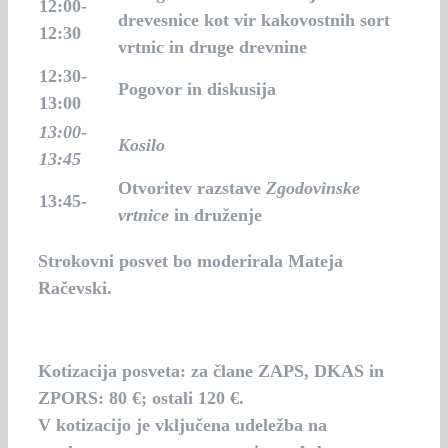
12:00-
drevesnice kot vir kakovostnih sort
12:30
vrtnic in druge drevnine
12:30-
Pogovor in diskusija
13:00
13:00-
Kosilo
13:45
Otvoritev razstave
Zgodovinske
13:45-
vrtnice
in druženje
Strokovni posvet bo moderirala Mateja
Račevski.
Kotizacija posveta: za člane ZAPS, DKAS in
ZPORS: 80 €; ostali 120 €.
V kotizacijo je vključena udeležba na