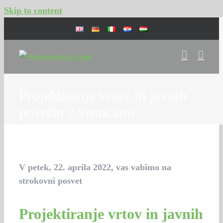
Skip to content
Projektiranje vrtov in javnih
površin z vrtnicami
V petek, 22. aprila 2022, vas vabimo na
strokovni posvet
Projektiranje vrtov in javnih