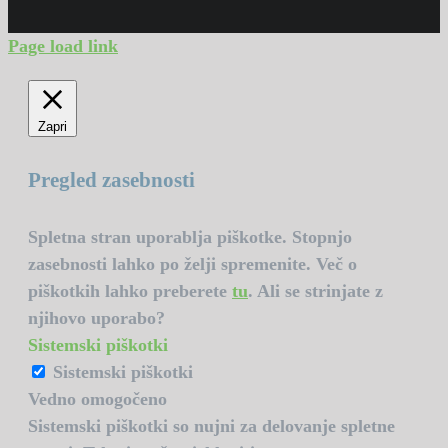
Page load link
Zapri
Pregled zasebnosti
Spletna stran uporablja piškotke. Stopnjo
zasebnosti lahko po želji spremenite. Več o
piškotkih lahko preberete
tu
. Ali se strinjate z
njihovo uporabo?
Sistemski piškotki
Sistemski piškotki
Vedno omogočeno
Sistemski piškotki so nujni za delovanje spletne