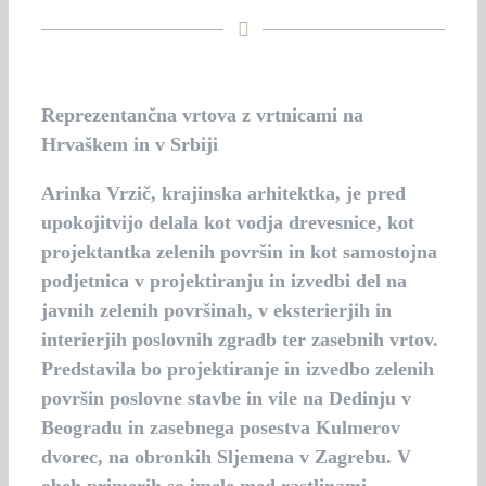
Reprezentančna vrtova z vrtnicami na
Hrvaškem in v Srbiji
Arinka Vrzič
, krajinska arhitektka, je pred
upokojitvijo delala kot vodja drevesnice, kot
projektantka zelenih površin in kot samostojna
podjetnica v projektiranju in izvedbi del na
javnih zelenih površinah, v eksterierjih in
interierjih poslovnih zgradb ter zasebnih vrtov.
Predstavila bo projektiranje in izvedbo zelenih
površin poslovne stavbe in vile na Dedinju v
Beogradu in zasebnega posestva Kulmerov
dvorec, na obronkih Sljemena v Zagrebu. V
obeh primerih so imele med rastlinami