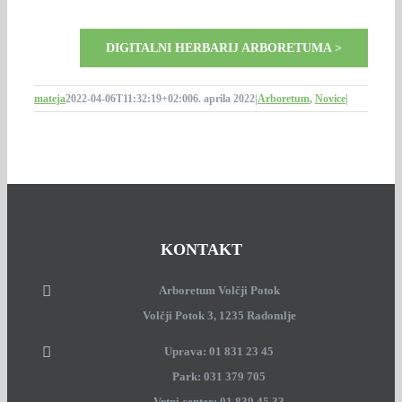
DIGITALNI HERBARIJ ARBORETUMA >
mateja
2022-04-06T11:32:19+02:00
6. aprila 2022
|
Arboretum
,
Novice
|
KONTAKT
Arboretum Volčji Potok
Volčji Potok 3, 1235 Radomlje
Uprava: 01 831 23 45
Park: 031 379 705
Vrtni center: 01 839 45 33