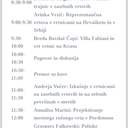
8:30-9:00
trajnic v zasebnih vrtovih
Arinka Vrzič: Reprezentančna
9:00-9:30
vrtova z vrtnicami na Hrvaškem in v
Srbiji
9:30-
Breda Bavdaž Čopi: Villa Fabiani in
10:00
vrt vrtnic na Krasu
10:00-
Pogovor in diskusija
10:30
10:30-
Premor za kavo
11:00
Andreja Vučer: Izkušnje z vrtnicami
11:00-
na zasebnih vrtovih in na zelenih
11:30
površinah v mestih
11:30-
Annalisa Marini: Projektiranje
12:00
mestnega rožnega vrta v Pordenonu
Grzegorz Falkowski: Poljske