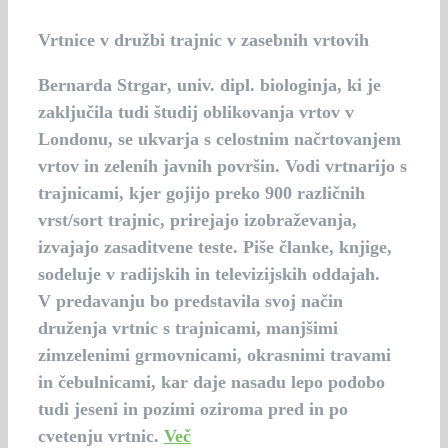
Vrtnice v družbi trajnic v zasebnih vrtovih
Bernarda Strgar
, univ. dipl. biologinja, ki je
zaključila tudi študij oblikovanja vrtov v
Londonu, se ukvarja s celostnim načrtovanjem
vrtov in zelenih javnih površin. Vodi vrtnarijo s
trajnicami, kjer gojijo preko 900 različnih
vrst/sort trajnic, prirejajo izobraževanja,
izvajajo zasaditvene teste. Piše članke, knjige,
sodeluje v radijskih in televizijskih oddajah.
V predavanju bo predstavila svoj način
druženja vrtnic s trajnicami, manjšimi
zimzelenimi grmovnicami, okrasnimi travami
in čebulnicami, kar daje nasadu lepo podobo
tudi jeseni in pozimi oziroma pred in po
cvetenju vrtnic.
Več