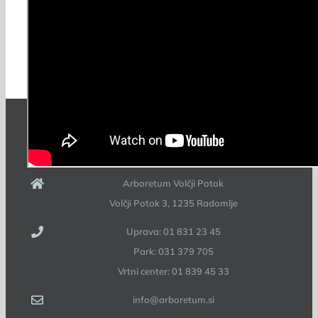
mateja
2021-07-15T12:15:03+02:00
15. julija 2021
|
Arboretum
|
KONTAKT
Arboretum Volčji Potok
Volčji Potok 3, 1235 Radomlje
Uprava: 01 831 23 45
Park: 031 379 705
Vrtni center: 01 839 45 33
info@arboretum.si