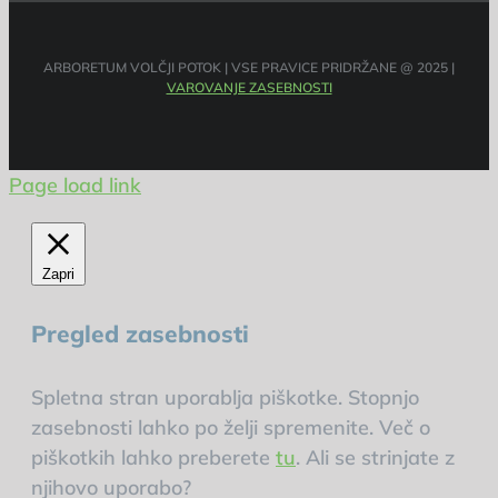
ARBORETUM VOLČJI POTOK | VSE PRAVICE PRIDRŽANE @ 2025 |
VAROVANJE ZASEBNOSTI
Page load link
Zapri
Pregled zasebnosti
Spletna stran uporablja piškotke. Stopnjo
zasebnosti lahko po želji spremenite. Več o
piškotkih lahko preberete
tu
. Ali se strinjate z
njihovo uporabo?