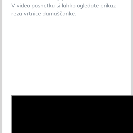
V video posnetku si lahko ogledate prikaz
reza vrtnice damaščanke.