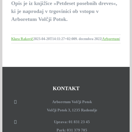
Opis je iz knjižice »Petdeset posebnih dreves«,
ki je naprodaj v trgovinici ob vstopu v
Arboretum Volčji Potok.
Klara Rakovič
2023-04-20T14:11:27+02:00
9. decembra 2022
|
Arboretum
|
KONTAKT
Arboretum Volčji Potok
Volčji Potok 3, 1235 Radomlje
Uprava: 01 831 23 45
Park: 031 379 705