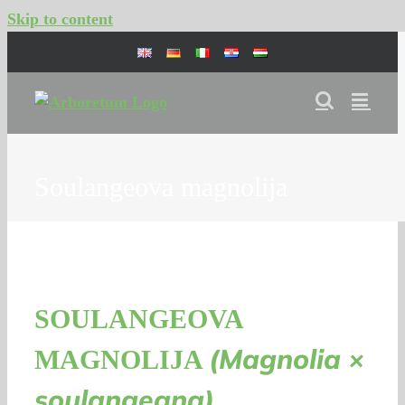
Skip to content
Soulangeova magnolija
SOULANGEOVA
(Magnolia ×
MAGNOLIJA
soulangeana)