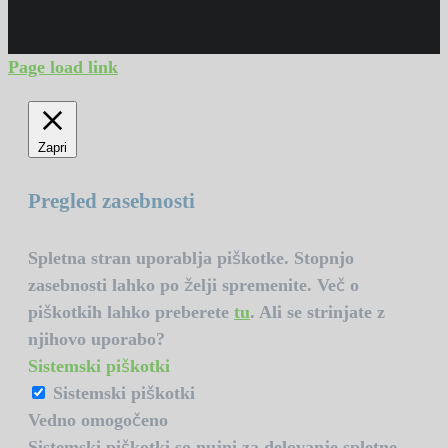
Page load link
Zapri
Pregled zasebnosti
Spletna stran uporablja piškotke. Stopnjo
zasebnosti lahko po želji spremenite. Več o
piškotkih lahko preberete
tu
. Ali se strinjate z
njihovo uporabo?
Sistemski piškotki
Sistemski piškotki
Vedno omogočeno
Sistemski piškotki so nujni za delovanje spletne