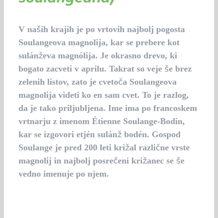
V naših krajih je po vrtovih najbolj pogosta
Soulangeova magnolija, kar se prebere kot
sulánževa magnólija. Je okrasno drevo, ki
bogato zacveti v aprilu. Takrat so veje še brez
zelenih listov, zato je cvetoča Soulangeova
magnolija videti ko en sam cvet. To je razlog,
da je tako priljubljena. Ime ima po francoskem
vrtnarju z imenom Étienne Soulange-Bodin,
kar se izgovori etjén sulánž bodén. Gospod
Soulange je pred 200 leti križal različne vrste
magnolij in najbolj posrečeni križanec se še
vedno imenuje po njem.