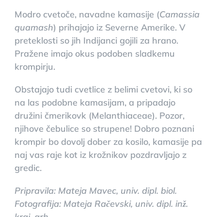
Modro cvetoče, navadne kamasije (
Camassia
quamash
) prihajajo iz Severne Amerike. V
preteklosti so jih Indijanci gojili za hrano.
Pražene imajo okus podoben sladkemu
krompirju.
Obstajajo tudi cvetlice z belimi cvetovi, ki so
na las podobne kamasijam, a pripadajo
družini čmerikovk (Melanthiaceae). Pozor,
njihove čebulice so strupene! Dobro poznani
krompir bo dovolj dober za kosilo, kamasije pa
naj vas raje kot iz krožnikov pozdravljajo z
gredic.
Pripravila: Mateja Mavec, univ. dipl. biol.
Fotografija: Mateja Račevski, univ. dipl. inž.
kraj. arh.