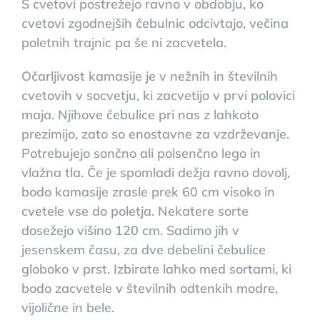
S cvetovi postrežejo ravno v obdobju, ko
cvetovi zgodnejših čebulnic odcivtajo, večina
poletnih trajnic pa še ni zacvetela.
Očarljivost kamasije je v nežnih in številnih
cvetovih v socvetju, ki zacvetijo v prvi polovici
maja. Njihove čebulice pri nas z lahkoto
prezimijo, zato so enostavne za vzdrževanje.
Potrebujejo sončno ali polsenčno lego in
vlažna tla. Če je spomladi dežja ravno dovolj,
bodo kamasije zrasle prek 60 cm visoko in
cvetele vse do poletja. Nekatere sorte
dosežejo višino 120 cm. Sadimo jih v
jesenskem času, za dve debelini čebulice
globoko v prst. Izbirate lahko med sortami, ki
bodo zacvetele v številnih odtenkih modre,
vijolične in bele.