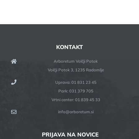
KONTAKT
Arboretum Volčji Potok
Volčji Potok 3, 1235 Radomlje
Uprava: 01 831 23 45
Park: 031 379 705
Vrtni center: 01 839 45 33
info@arboretum.si
PRIJAVA NA NOVICE