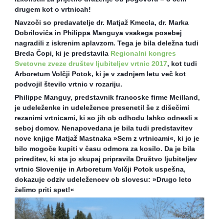
drugem kot o vrtnicah!
Navzoči so predavatelje dr. Matjaž Kmecla, dr. Marka
Dobriloviča in Philippa Manguya vsakega posebej
nagradili z iskrenim aplavzom. Tega je bila deležna tudi
Breda Čopi, ki je predstavila
Regionalni kongres
Svetovne zveze društev ljubiteljev vrtnic 2017
, kot tudi
Arboretum Volčji Potok, ki je v zadnjem letu več kot
podvojil število vrtnic v rozariju.
Philippe Manguy, predstavnik francoske firme Meilland,
je udeleženke in udeležence presenetil še z dišečimi
rezanimi vrtnicami, ki so jih ob odhodu lahko odnesli s
seboj domov. Nenapovedana je bila tudi predstavitev
nove knjige Matjaž Mastnaka »Sem z vrtnicami«, ki jo je
bilo mogoče kupiti v času odmora za kosilo. Da je bila
prireditev, ki sta jo skupaj pripravila Društvo ljubiteljev
vrtnic Slovenije in Arboretum Volčji Potok uspešna,
dokazuje odziv udeležencev ob slovesu: »Drugo leto
želimo priti spet!«