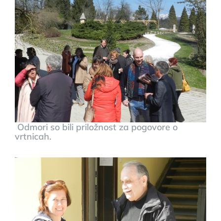
Odmori so bili priložnost za pogovore o
vrtnicah.