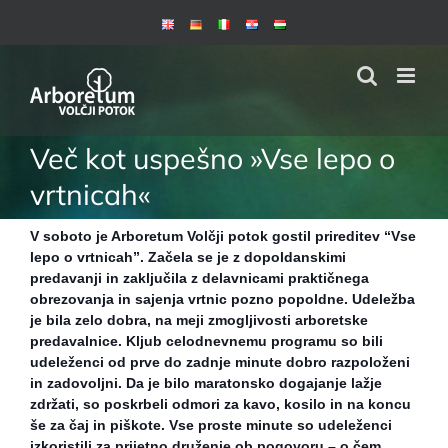
Skip
to
content
Več kot uspešno »Vse lepo o
vrtnicah«
V soboto je Arboretum Volčji potok gostil prireditev “Vse
lepo o vrtnicah”. Začela se je z dopoldanskimi
predavanji in zaključila z delavnicami praktičnega
obrezovanja in sajenja vrtnic pozno popoldne. Udeležba
je bila zelo dobra, na meji zmogljivosti arboretske
predavalnice. Kljub celodnevnemu programu so bili
udeleženci od prve do zadnje minute dobro razpoloženi
in zadovoljni. Da je bilo maratonsko dogajanje lažje
zdržati, so poskrbeli odmori za kavo, kosilo in na koncu
še za čaj in piškote. Vse proste minute so udeleženci
izkoristili za prijetno druženje ob pogovoru – o čem