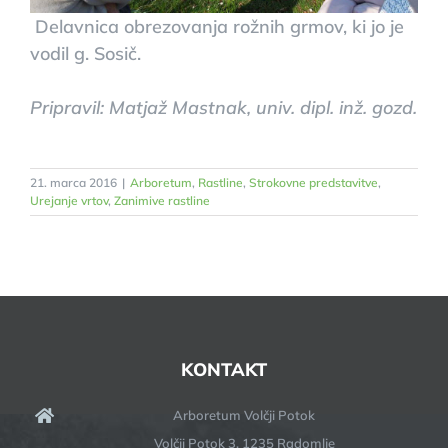
Delavnica obrezovanja rožnih grmov, ki jo je
vodil g. Sosič.
Pripravil: Matjaž Mastnak, univ. dipl. inž. gozd.
21. marca 2016
|
Arboretum
,
Rastline
,
Strokovne predstavitve
,
Urejanje vrtov
,
Zanimive rastline
KONTAKT
Arboretum Volčji Potok
Volčji Potok 3, 1235 Radomlje