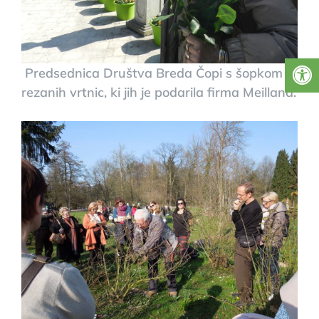
Predsednica Društva Breda Čopi s šopkom
rezanih vrtnic, ki jih je podarila firma Meilland.