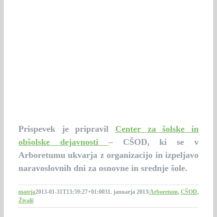
Prispevek je pripravil
Center za šolske in
obšolske dejavnosti
– CŠOD, ki se v
Arboretumu ukvarja z organizacijo in izpeljavo
naravoslovnih dni za osnovne in srednje šole.
mateja
2013-01-31T13:59:27+01:00
31. januarja 2013
|
Arboretum
,
CŠOD
,
Živali
|