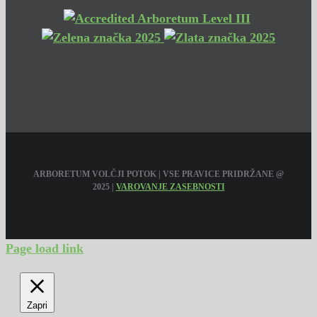
ARBORETUM VOLČJI POTOK | VSE PRAVICE PRIDRŽANE @
2025 |
VAROVANJE ZASEBNOSTI
Page load link
Zapri