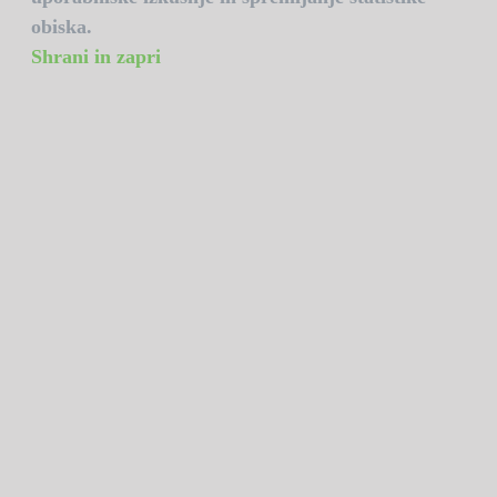
obiska.
Shrani in zapri