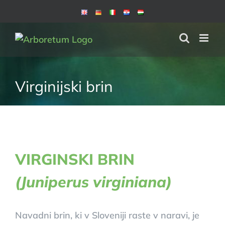
Skip
to
content
Virginijski brin
VIRGINSKI BRIN
(Juniperus virginiana)
Navadni brin, ki v Sloveniji raste v naravi, je