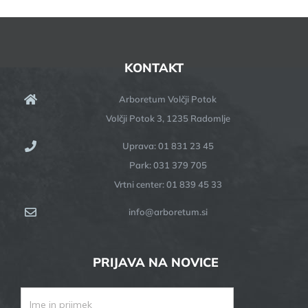
KONTAKT
Arboretum Volčji Potok
Volčji Potok 3, 1235 Radomlje
Uprava: 01 831 23 45
Park: 031 379 705
Vrtni center: 01 839 45 33
info@arboretum.si
PRIJAVA NA NOVICE