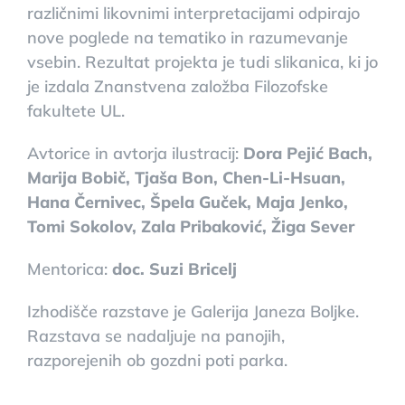
različnimi likovnimi interpretacijami odpirajo
nove poglede na tematiko in razumevanje
vsebin. Rezultat projekta je tudi slikanica, ki jo
je izdala Znanstvena založba Filozofske
fakultete UL.
Avtorice in avtorja ilustracij:
Dora Pejić Bach,
Marija Bobič, Tjaša Bon, Chen-Li-Hsuan,
Hana Černivec, Špela Guček, Maja Jenko,
Tomi Sokolov, Zala Pribaković, Žiga Sever
Mentorica:
doc. Suzi Bricelj
Izhodišče razstave je Galerija Janeza Boljke.
Razstava se nadaljuje na panojih,
razporejenih ob gozdni poti parka.