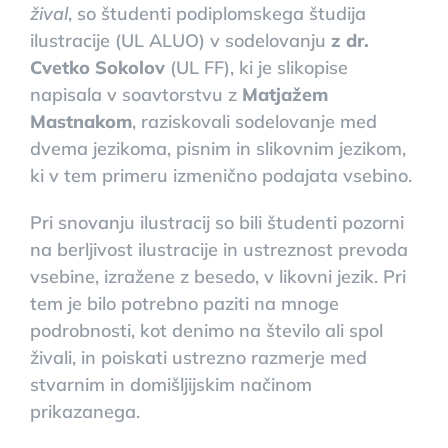
žival
, so študenti podiplomskega študija
ilustracije (UL ALUO) v sodelovanju
z dr.
Cvetko Sokolov
(UL FF), ki je slikopise
napisala v soavtorstvu z
Matjažem
Mastnakom
, raziskovali sodelovanje med
dvema jezikoma, pisnim in slikovnim jezikom,
ki v tem primeru izmenično podajata vsebino.
Pri snovanju ilustracij so bili študenti pozorni
na berljivost ilustracije in ustreznost prevoda
vsebine, izražene z besedo, v likovni jezik. Pri
tem je bilo potrebno paziti na mnoge
podrobnosti, kot denimo na število ali spol
živali, in poiskati ustrezno razmerje med
stvarnim in domišljijskim načinom
prikazanega.