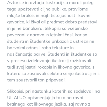
Avtorice in avtorja ilustracij so morali poleg
tega upoštevati ciljno publiko, praviloma
mlajše bralce, in najti tisto jasnost likovne
govorice, ki žival ali predmet dobro predstavi
in je ne banalizira. Slikopisi so vsebinsko
povezani z naravo in letnimi časi, kar so
študenti in študentke prikazali z ustreznimi
barvnimi odnosi, rabo teksture in
nasičenostjo barve. Študenti in študentke so
v procesu izdelovanja ilustracij raziskovali
tudi svoj lastni rokopis in likovno govorico, s
katero so zasnovali celotno serijo ilustracij in s
tem soustvarili ton pripovedi.
Slikopisi, pri nastanku katerih so sodelovali na
UL ALUO, opismenjujejo tako na ravni
bralnega kot likovnega jezika, saj ravno z