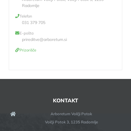
Radomlje
Telefon
031 379 705
E-pošta
prireditve@arboretum.si
Prizorišče
KONTAKT
Arboretum Volčji Potok
Volčji Potok 3, 1235 Radomlje