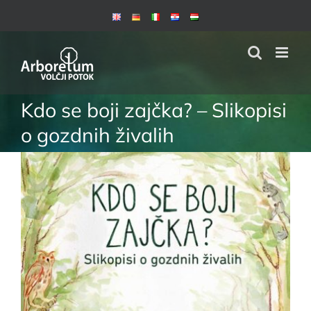
Skip
to
content
Kdo se boji zajčka? – Slikopisi
o gozdnih živalih