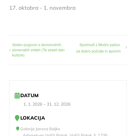
17. oktobra
-
1. novembra
Voden pogovor o domorodnih
Sprehodi z Modro palico
slovenskih vrstah (Ta veseli dan
za dobro počutje in spomin
kulture)
DATUM
1. 1. 2026
–
31. 12. 2026
LOKACIJA
Galerija Janeza Boljke
Arboretum Volčji Potok, Volčji Potok 3, 1235