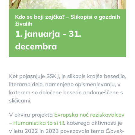
Kdo se boji zajčka? – Slikopisi o gozdnih
živalih
1. januarja
-
31.
decembra
Kot pojasnjuje SSKJ, je slikopis krajše besedilo,
literarno delo, namenjeno opismenjevanju, v
katerem so določene besede nadomeščene s
sličicami.
V okviru projekta
Evropska noč raziskovalcev
– Humanistika to si ti!
, katerega aktivnosti je
v letu 2022 in 2023 povezovala tema
Človek-