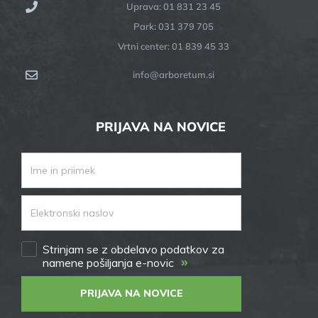
Uprava: 01 831 23 45
Park: 031 379 705
Vrtni center: 01 839 45 33
info@arboretum.si
PRIJAVA NA NOVICE
Strinjam se z obdelavo podatkov za
»
namene pošiljanja e-novic
PRIJAVA NA NOVICE