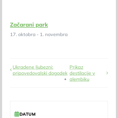
Začarani park
17. oktobra
-
1. novembra
Ukradene ljubezni:
Prikaz
pripovedovalski dogodek
destilacije v
alembiku
DATUM