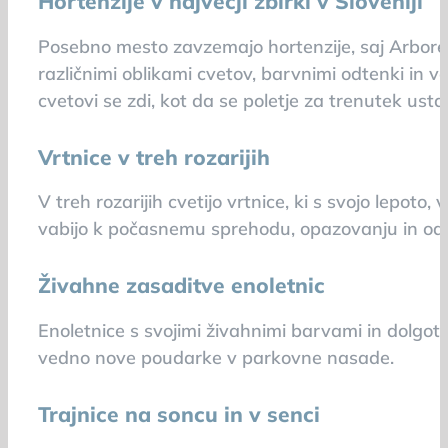
Hortenzije v največji zbirki v Sloveniji
Posebno mesto zavzemajo hortenzije, saj Arboretu
različnimi oblikami cvetov, barvnimi odtenki in v
cvetovi se zdi, kot da se poletje za trenutek us
Vrtnice v treh rozarijih
V treh rozarijih cvetijo vrtnice, ki s svojo lepot
vabijo k počasnemu sprehodu, opazovanju in odk
Živahne zasaditve enoletnic
Enoletnice s svojimi živahnimi barvami in dolgot
vedno nove poudarke v parkovne nasade.
Trajnice na soncu in v senci