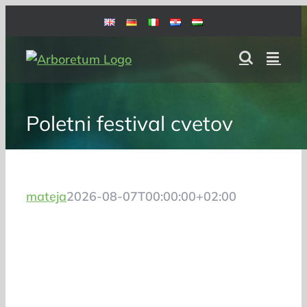
Skip
to
content
Poletni festival cvetov
mateja
2026-08-07T00:00:00+02:00