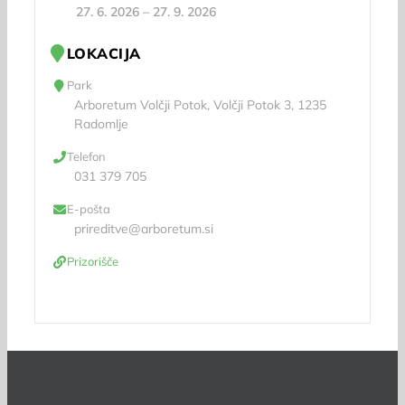
27. 6. 2026
–
27. 9. 2026
LOKACIJA
Park
Arboretum Volčji Potok, Volčji Potok 3, 1235
Radomlje
Telefon
031 379 705
E-pošta
prireditve@arboretum.si
Prizorišče