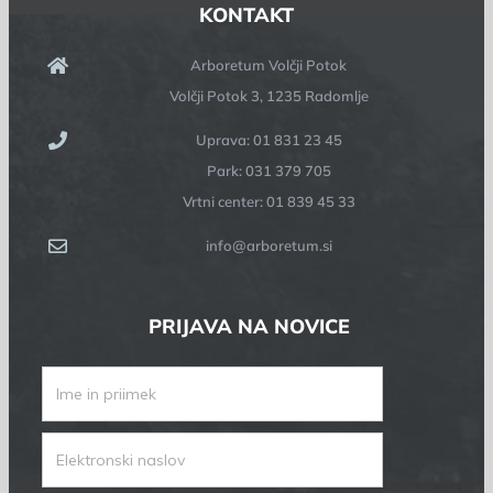
KONTAKT
Arboretum Volčji Potok
Volčji Potok 3, 1235 Radomlje
Uprava: 01 831 23 45
Park: 031 379 705
Vrtni center: 01 839 45 33
info@arboretum.si
PRIJAVA NA NOVICE