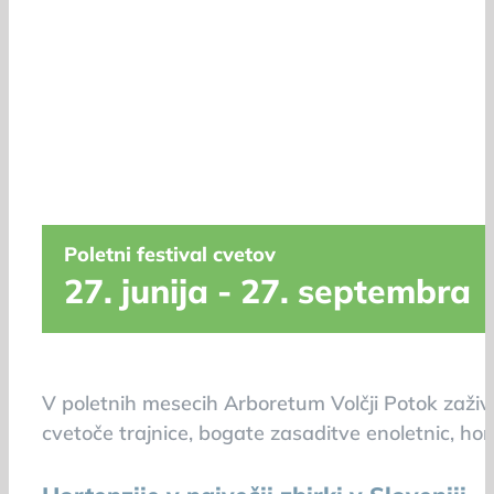
Poletni festival cvetov
27. junija
-
27. septembra
V poletnih mesecih Arboretum Volčji Potok zaživ
cvetoče trajnice, bogate zasaditve enoletnic, hort