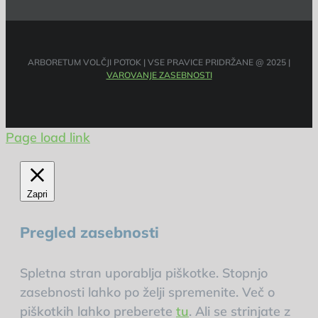
ARBORETUM VOLČJI POTOK | VSE PRAVICE PRIDRŽANE @ 2025 |
VAROVANJE ZASEBNOSTI
Page load link
Zapri
Pregled zasebnosti
Spletna stran uporablja piškotke. Stopnjo
zasebnosti lahko po želji spremenite. Več o
piškotkih lahko preberete
tu
. Ali se strinjate z