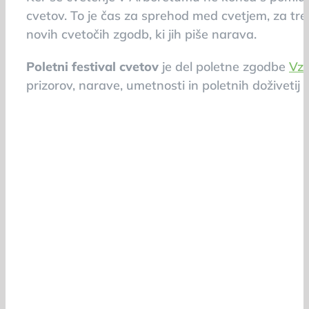
cvetov. To je čas za sprehod med cvetjem, za tre
novih cvetočih zgodb, ki jih piše narava.
Poletni festival cvetov
je del poletne zgodbe
Vze
prizorov, narave, umetnosti in poletnih doživetij