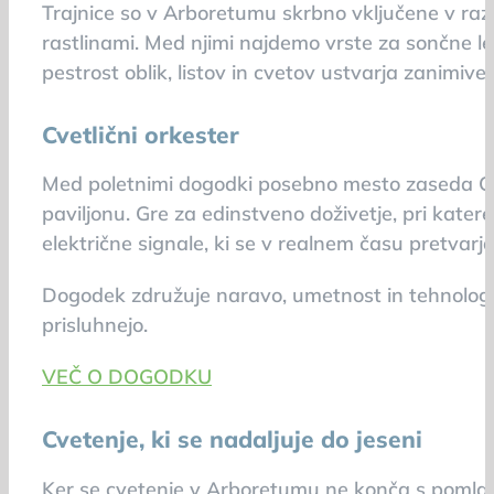
Trajnice so v Arboretumu skrbno vključene v razl
rastlinami. Med njimi najdemo vrste za sončne le
pestrost oblik, listov in cvetov ustvarja zanimiv
Cvetlični orkester
Med poletnimi dogodki posebno mesto zaseda Cvet
paviljonu. Gre za edinstveno doživetje, pri kater
električne signale, ki se v realnem času pretvar
Dogodek združuje naravo, umetnost in tehnologij
prisluhnejo.
VEČ O DOGODKU
Cvetenje, ki se nadaljuje do jeseni
Ker se cvetenje v Arboretumu ne konča s pomladj