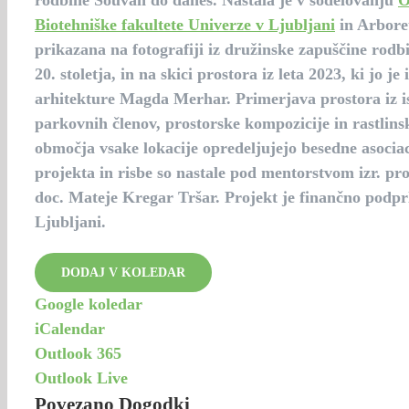
rodbine Souvan do danes. Nastala je v sodelovanju
O
Biotehniške fakultete Univerze v Ljubljani
in Arboret
prikazana na fotografiji iz družinske zapuščine rodb
20. stoletja, in na skici prostora iz leta 2023, ki jo j
arhitekture Magda Merhar. Primerjava prostora iz i
parkovnih členov, prostorske kompozicije in rastlinsk
območja vsake lokacije opredeljujejo besedne asocia
projekta in risbe so nastale pod mentorstvom izr. pro
doc. Mateje Kregar Tršar. Projekt je finančno podpr
Ljubljani.
DODAJ V KOLEDAR
Google koledar
iCalendar
Outlook 365
Outlook Live
Povezano Dogodki