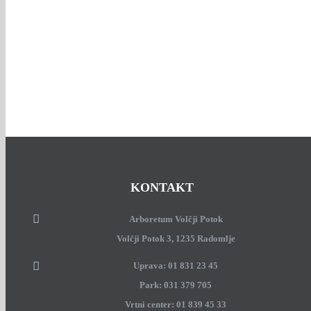
KONTAKT
Arboretum Volčji Potok
Volčji Potok 3, 1235 Radomlje
Uprava: 01 831 23 45
Park: 031 379 705
Vrtni center: 01 839 45 33