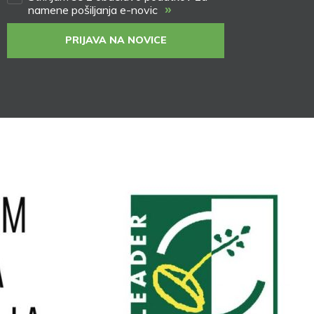
»
namene pošiljanja e-novic
PRIJAVA NA NOVICE