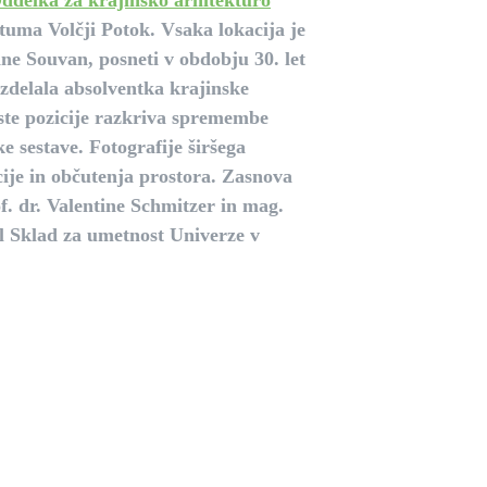
ddelka za krajinsko arhitekturo
uma Volčji Potok. Vsaka lokacija je
ine Souvan, posneti v obdobju 30. let
e izdelala absolventka krajinske
ste pozicije razkriva spremembe
e sestave. Fotografije širšega
cije in občutenja prostora. Zasnova
f. dr. Valentine Schmitzer in mag.
l Sklad za umetnost Univerze v