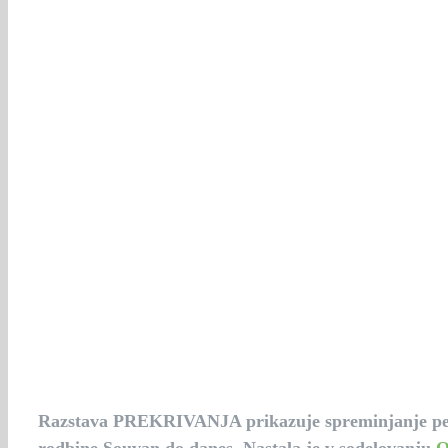
Razstava Prekrivanja
23. novembra 2023 ob 08.00
-
Razstava PREKRIVANJA prikazuje spreminjanje pet