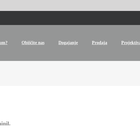
tum?
Obiščite nas
Dogajanje
Prodaja
Projektiv
inil.