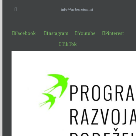
info@arboretum.si
Facebook
Instagram
Youtube
Pinterest
TikTok