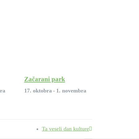
Začarani park
bra
17. oktobra
-
1. novembra
Ta veseli dan kulture