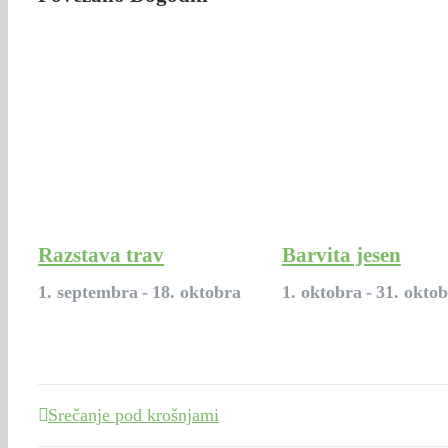
Razstava trav
Barvita jesen
1. septembra
-
18. oktobra
1. oktobra
-
31. okto
Srečanje pod krošnjami