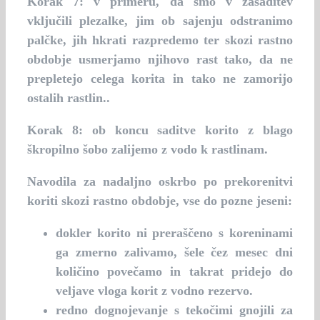
Korak 7:
v primeru, da smo v zasaditev
vključili plezalke, jim ob sajenju odstranimo
palčke, jih hkrati razpredemo ter skozi rastno
obdobje usmerjamo njihovo rast tako, da ne
prepletejo celega korita in tako ne zamorijo
ostalih rastlin..
Korak 8:
ob koncu saditve korito z blago
škropilno šobo zalijemo z vodo k rastlinam.
Navodila za nadaljno oskrbo po prekorenitvi
koriti skozi rastno obdobje, vse do pozne jeseni:
dokler korito ni preraščeno s koreninami
ga zmerno zalivamo, šele čez mesec dni
količino povečamo in takrat pridejo do
veljave vloga korit z vodno rezervo.
redno dognojevanje s tekočimi gnojili za