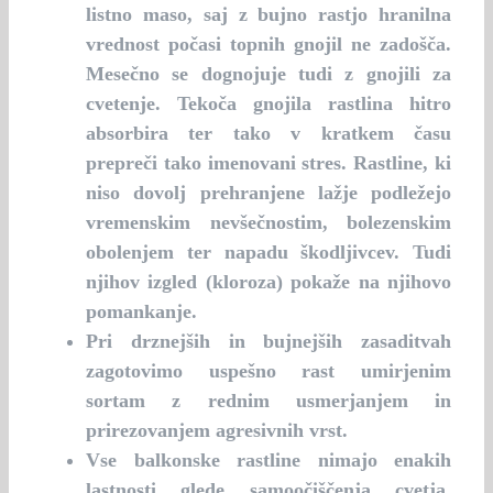
listno maso, saj z bujno rastjo hranilna
vrednost počasi topnih gnojil ne zadošča.
Mesečno se dognojuje tudi z gnojili za
cvetenje. Tekoča gnojila rastlina hitro
absorbira ter tako v kratkem času
prepreči tako imenovani stres. Rastline, ki
niso dovolj prehranjene lažje podležejo
vremenskim nevšečnostim, bolezenskim
obolenjem ter napadu škodljivcev. Tudi
njihov izgled (kloroza) pokaže na njihovo
pomankanje.
Pri drznejših in bujnejših zasaditvah
zagotovimo uspešno rast umirjenim
sortam z rednim usmerjanjem in
prirezovanjem agresivnih vrst.
Vse balkonske rastline nimajo enakih
lastnosti glede samoočiščenja cvetja.