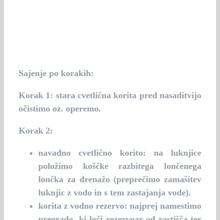
Sajenje po korakih:
Korak 1:
stara cvetlična korita pred nasaditvijo
očistimo oz. operemo.
Korak 2:
navadno cvetlično korito: na luknjice
položimo koščke razbitega lončenega
lončka za drenažo (preprečimo zamašitev
luknjic z vodo in s tem zastajanja vode).
korita z vodno rezervo: najprej namestimo
pregrado, ki loči rezervoar od rastišča ter