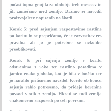
počasi topna gnojila za obdobje treh mesecev in
jih zamešamo med zemljo. Držimo se navodil
proizvajalcev napisanih na škatli.
Korak 5:
pred sajenjem razpostavimo rastline
po koritu in se prepričamo, če je razvrstitev res
pravilna ali jo je potrebno še nekoliko
preoblikovati.
Korak 6:
pri sajenju zemljo v koritu
odstranimo z roko ter rastlino posadimo v
jamico enako globoko, kot je bila v lončku ter
jo narahlo pritisnemo navzdol. Korito ob koncu
sajenja rahlo potresemo, da pridejo korenine
povsod v stik z zemljo. Hkrati se tudi zemlja
enakomerno razporedi po celi površini.