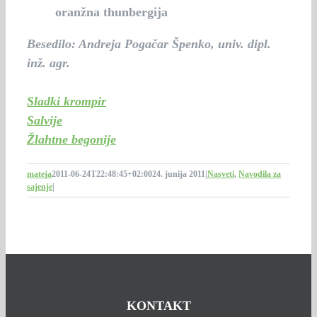
oranžna thunbergija
Besedilo: Andreja Pogačar Špenko, univ. dipl.
inž. agr.
Sladki krompir
Salvije
Žlahtne begonije
mateja
2011-06-24T22:48:45+02:00
24. junija 2011
|
Nasveti
,
Navodila za
sajenje
|
KONTAKT