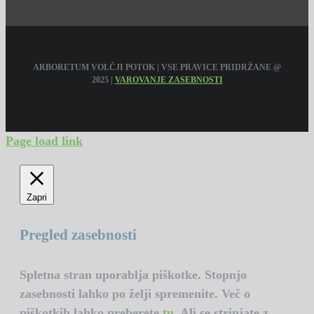
ARBORETUM VOLČJI POTOK | VSE PRAVICE PRIDRŽANE @
2025 |
VAROVANJE ZASEBNOSTI
Page load link
Zapri
Pregled zasebnosti
Spletna stran uporablja piškotke. Stopnjo
zasebnosti lahko po želji spremenite. Več o
piškotkih lahko preberete
tu
. Ali se strinjate z