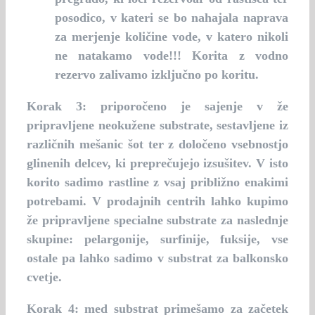
posodico, v kateri se bo nahajala naprava
za merjenje količine vode, v katero nikoli
ne natakamo vode!!! Korita z vodno
rezervo zalivamo izključno po koritu.
Korak 3:
priporočeno je sajenje v že
pripravljene neokužene substrate, sestavljene iz
različnih mešanic šot ter z določeno vsebnostjo
glinenih delcev, ki preprečujejo izsušitev. V isto
korito sadimo rastline z vsaj približno enakimi
potrebami. V prodajnih centrih lahko kupimo
že pripravljene specialne substrate za naslednje
skupine: pelargonije, surfinije, fuksije, vse
ostale pa lahko sadimo v substrat za balkonsko
cvetje.
Korak 4:
med substrat primešamo za začetek