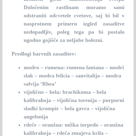
Določenim rastlinam moramo sami
odstraniti odcvetele cvetove, saj bi bil v
nasprotnem primeru izgled zasaditve
nedopadljiv, poleg tega pa bi postalo
ugodno gojišče za neljube bolezni.
Predlogi barvnih zasaditev:
modro – rumena:
rumena lantana – modri
slak – modra felicia – sanvitalija – modra
salvija ‘Rhea’
vijolično – bela:
brachikoma – bela
kalibrahoja – vijolična torenija – purpurni
sladki krompir – bela gavra – vijolična
angelonija
rdeče – oranžna:
miška torpedo – oranžna
kalibrahoja – rdeča zmajeva krila –