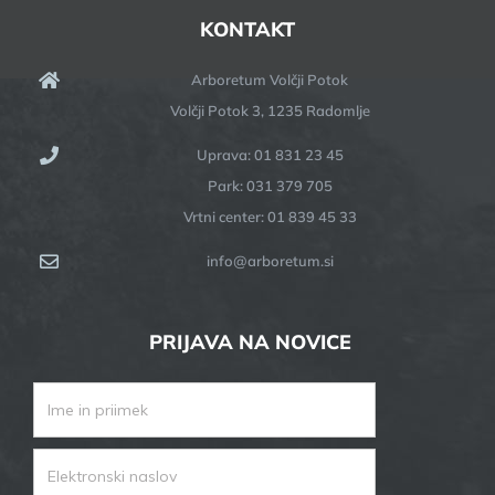
KONTAKT
Arboretum Volčji Potok
Volčji Potok 3, 1235 Radomlje
Uprava: 01 831 23 45
Park: 031 379 705
Vrtni center: 01 839 45 33
info@arboretum.si
PRIJAVA NA NOVICE