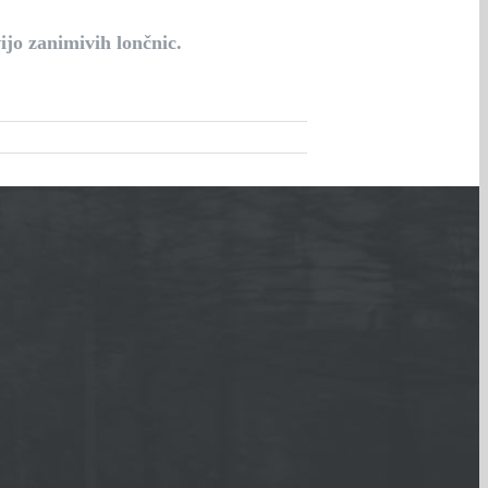
ijo zanimivih lončnic.