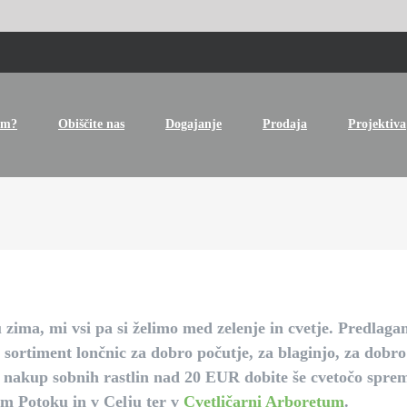
um?
Obiščite nas
Dogajanje
Prodaja
Projektiva
 zima, mi vsi pa si želimo med zelenje in cvetje.
Predlagamo
sortiment lončnic
za dobro počutje, za blaginjo, za dobro 
k nakup sobnih rastlin nad 20 EUR
dobite še cvetočo spre
m Potoku in v Celju ter v
Cvetličarni Arboretum
.