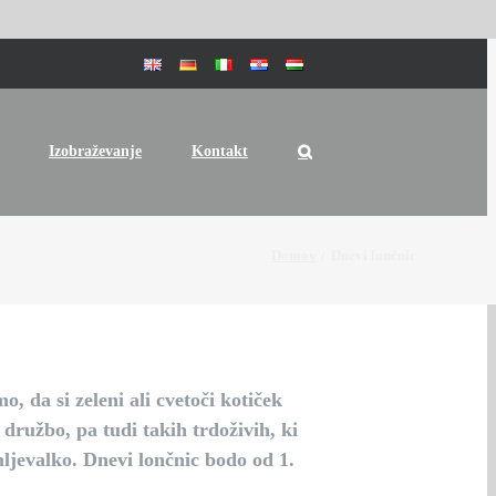
Izobraževanje
Kontakt
Domov
Dnevi lončnic
, da si zeleni ali cvetoči kotiček
družbo, pa tudi takih trdoživih, ki
mljevalko
. Dnevi lončnic bodo
od 1.