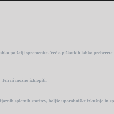
lahko po želji spremenite. Več o piškotkih lahko preberete
. Teh ni možno izklopiti.
znih spletnih storitev, boljše uporabniške izkušnje in spr