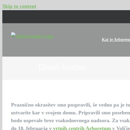
Skip to content
Kaj je Arboret
Dnevi lončnic
Praznično okrasitev smo pospravili, še vedno pa je tu
ustvarite kar v svojem domu. Pripravili smo
poseben 
bodo uspevale brez vsakodnevnega nadzora. Za vsa
do 10. februarja
v
vrtnih centrih Arboretum
v Volčje