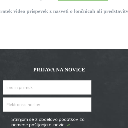
atek video prispevek z nasveti o lončnicah ali predstavitv
PRIJAVA NA NOVICE
Strinjam se z obdelavo podatkov za
»
namene pošiljanja e-novic