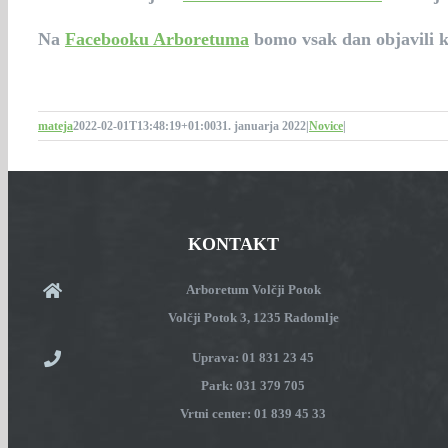
Na
Facebooku Arboretuma
bomo vsak dan objavili kr
mateja
2022-02-01T13:48:19+01:00
31. januarja 2022
|
Novice
|
KONTAKT
Arboretum Volčji Potok
Volčji Potok 3, 1235 Radomlje
Uprava: 01 831 23 45
Park: 031 379 705
Vrtni center: 01 839 45 33