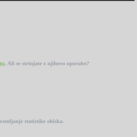
tu
. Ali se strinjate z njihovo uporabo?
emljanje statistike obiska.