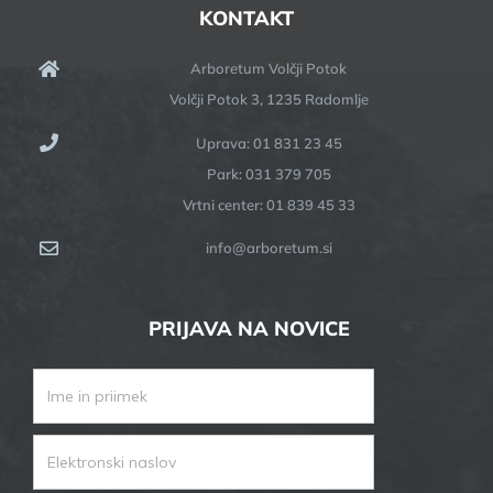
KONTAKT
Arboretum Volčji Potok
Volčji Potok 3, 1235 Radomlje
Uprava: 01 831 23 45
Park: 031 379 705
Vrtni center: 01 839 45 33
info@arboretum.si
PRIJAVA NA NOVICE