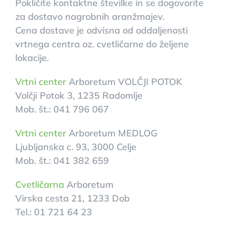
Pokličite kontaktne številke in se dogovorite
za dostavo nagrobnih aranžmajev.
Cena dostave je odvisna od oddaljenosti
vrtnega centra oz. cvetličarne do željene
lokacije.
Vrtni center
Arboretum VOLČJI POTOK
Volčji Potok 3, 1235 Radomlje
Mob. št.: 041 796 067
Vrtni center
Arboretum MEDLOG
Ljubljanska c. 93, 3000 Celje
Mob. št.: 041 382 659
Cvetličarna
Arboretum
Virska cesta 21, 1233 Dob
Tel.: 01 721 64 23