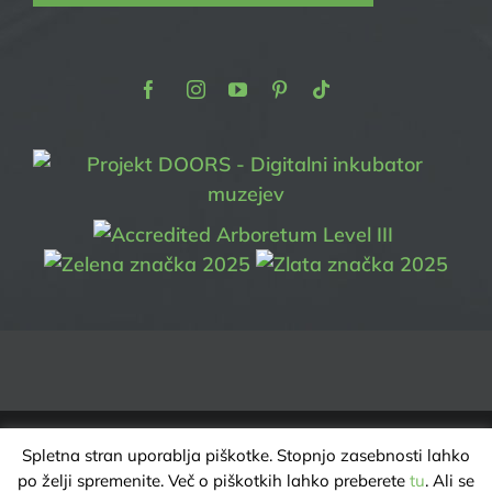
Facebook
Instagram
Youtube
Pinterest
TikTok
Spletna stran uporablja piškotke. Stopnjo zasebnosti lahko
ARBORETUM VOLČJI POTOK | VSE PRAVICE PRIDRŽANE @ 2025 |
po želji spremenite. Več o piškotkih lahko preberete
tu
. Ali se