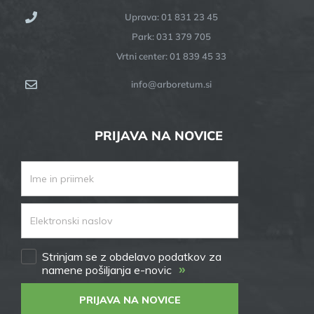
Uprava: 01 831 23 45
Park: 031 379 705
Vrtni center: 01 839 45 33
info@arboretum.si
PRIJAVA NA NOVICE
Strinjam se z obdelavo podatkov za
»
namene pošiljanja e-novic
PRIJAVA NA NOVICE