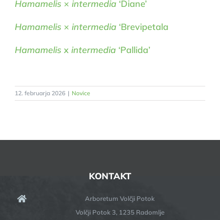
Hamamelis
×
intermedia
‘Diane’
Hamamelis
×
intermedia
‘Brevipetala
Hamamelis
x
intermedia
‘Pallida’
12. februarja 2026
|
Novice
KONTAKT
Arboretum Volčji Potok
Volčji Potok 3, 1235 Radomlje