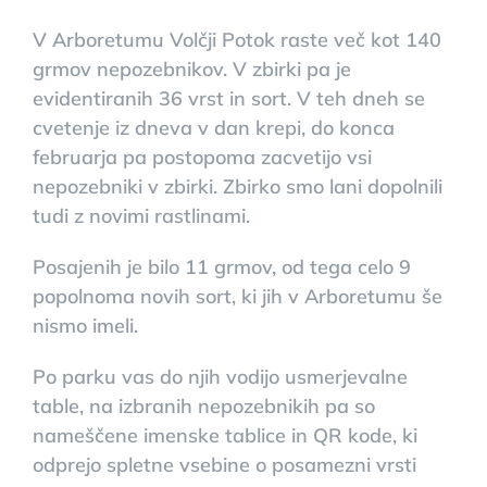
V Arboretumu Volčji Potok raste več kot 140
grmov nepozebnikov. V zbirki pa je
evidentiranih 36 vrst in sort. V teh dneh se
cvetenje iz dneva v dan krepi, do konca
februarja pa postopoma zacvetijo vsi
nepozebniki v zbirki. Zbirko smo lani dopolnili
tudi z novimi rastlinami.
Posajenih je bilo 11 grmov, od tega celo 9
popolnoma novih sort, ki jih v Arboretumu še
nismo imeli.
Po parku vas do njih vodijo usmerjevalne
table, na izbranih nepozebnikih pa so
nameščene imenske tablice in QR kode, ki
odprejo spletne vsebine o posamezni vrsti