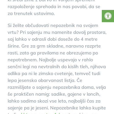
razpoloženje sprehoda in nas povabi, da se
za trenutek ustavimo.
Si želite občudovati nepozebnik na svojem
vrtu? Pri sajenju mu namenite dovolj prostora,
saj lahko v odrasli dobi doseže do 4 metre
širine. Gre za grm skladne, naravno razprte
rasti, zato ga praviloma ne obrezujemo po
nepotrebnem. Najbolje uspevajo v rahlo
senčni legi na nevtralnih do kislih tleh, njihova
odlika pa ni le zimsko cvetenje, temveč tudi
lepa jesenska obarvanost listja. Če
razmišljate o sajenju nepozebnika doma, velja
še praktičen namig: sadike, gojene v loncih,
lahko sadimo skozi vse leto, najboljši čas za
sajenje pa je jeseni. Nepozebnike lahko kupite