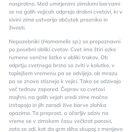
nasprotno. Med umirjenimi zimskimi barvami
se na golih vejicah odprejo drobni cvetovi, ki v
sivini zime ustvarijo občutek praznika in
živosti.
Nepozebniki (
Hamamelis
sp.) so prepoznavni
po posebni obliki cvetov. Cvet ima štiri ozke
rumene venčne listke v obliki trakov. Ob
odprtju cvetnega brsta so zviti v kolutke, v
toplejšem vremenu pa se odvijejo, ob mrazu
pa se znova stisnejo k vejici. Tako se odzivajo
več tednov zapored. Čeprav so cvetovi
majhni, na golih vejah sredi zime močno
izstopajo in jih zaradi žive barve zlahka
opazimo. Ta preprost, a očarljiv odziv na
vreme se v zimskem času večkrat ponovi,
zato se zdi, kot da grm diha skupaj z menjavo