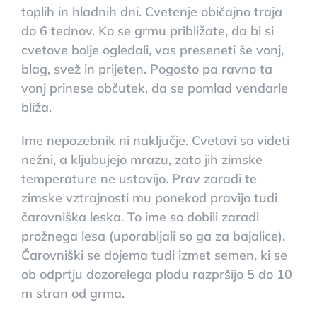
toplih in hladnih dni. Cvetenje običajno traja
do 6 tednov. Ko se grmu približate, da bi si
cvetove bolje ogledali, vas preseneti še vonj,
blag, svež in prijeten. Pogosto pa ravno ta
vonj prinese občutek, da se pomlad vendarle
bliža.
Ime nepozebnik ni naključje. Cvetovi so videti
nežni, a kljubujejo mrazu, zato jih zimske
temperature ne ustavijo. Prav zaradi te
zimske vztrajnosti mu ponekod pravijo tudi
čarovniška leska. To ime so dobili zaradi
prožnega lesa (uporabljali so ga za bajalice).
Čarovniški se dojema tudi izmet semen, ki se
ob odprtju dozorelega plodu razpršijo 5 do 10
m stran od grma.