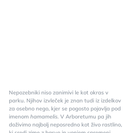
Nepozebniki niso zanimivi le kot okras v
parku. Njihov izvleček je znan tudi iz izdelkov
za osebno nego, kjer se pogosto pojavlja pod
imenom
hamamelis.
V Arboretumu pa jih
doživimo najbolj neposredno kot živo rastlino,
ki sredi zime z barvo in vonjem spremeni