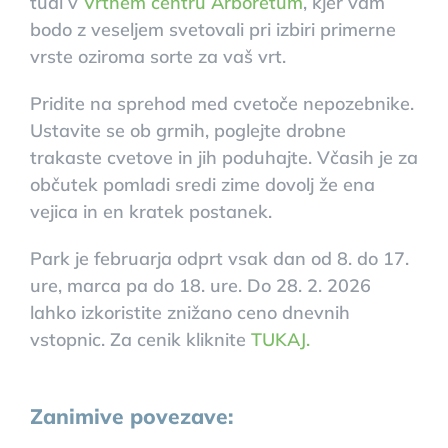
tudi v
Vrtnem centru Arboretum
, kjer vam
bodo z veseljem svetovali pri izbiri primerne
vrste oziroma sorte za vaš vrt.
Pridite na sprehod med cvetoče nepozebnike.
Ustavite se ob grmih, poglejte drobne
trakaste cvetove in jih poduhajte. Včasih je za
občutek pomladi sredi zime dovolj že ena
vejica in en kratek postanek.
Park je februarja odprt vsak dan od 8. do 17.
ure, marca pa do 18. ure. Do 28. 2. 2026
lahko izkoristite znižano ceno dnevnih
vstopnic. Za cenik kliknite
TUKAJ.
Zanimive povezave: