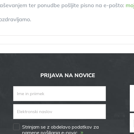
aševanjem ter ponudbe pošljite pisno na e-pošto:
mo
ozdravljamo.
PRIJAVA NA NOVICE
Strinjam se z obdelavo podatkov za
»
namene pošiljanja e-novic