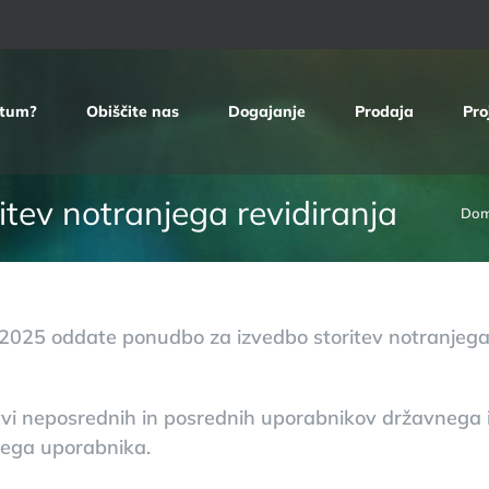
etum?
Obiščite nas
Dogajanje
Prodaja
Pro
tev notranjega revidiranja
Do
. 2025 oddate ponudbo za izvedbo storitev notranjeg
tvi neposrednih in posrednih uporabnikov državnega in
kega uporabnika.