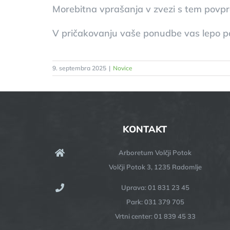
Morebitna vprašanja v zvezi s tem povpr
V pričakovanju vaše ponudbe vas lepo p
9. septembra 2025
|
Novice
KONTAKT
Arboretum Volčji Potok
Volčji Potok 3, 1235 Radomlje
Uprava: 01 831 23 45
Park: 031 379 705
Vrtni center: 01 839 45 33