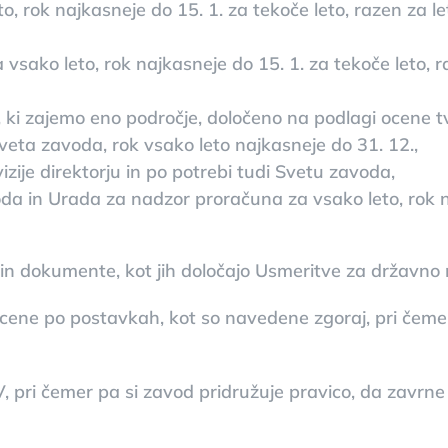
, rok najkasneje do 15. 1. za tekoče leto, razen za le
 vsako leto, rok najkasneje do 15. 1. za tekoče leto, r
o, ki zajemo eno področje, določeno na podlagi ocene 
Sveta zavoda, rok vsako leto najkasneje do 31. 12.,
zije direktorju in po potrebi tudi Svetu zavoda,
oda in Urada za nadzor proračuna za vsako leto, rok n
 in dokumente, kot jih določajo Usmeritve za državno 
a cene po postavkah, kot so navedene zgoraj, pri čem
V, pri čemer pa si zavod pridružuje pravico, da zavr