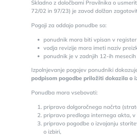
Skladno z določbami Pravilnika o usmerit
72/02 in 97/23) je zavod dolžan zagotovit
Pogoji za oddajo ponudbe so:
ponudnik mora biti vpisan v register
vodja revizije mora imeti naziv preizk
ponudnik je v zadnjih 12-ih mesecih 
Izpolnjevanje pogojev ponudniki dokazujejo
podpisom pogodbe priložiti dokazila o i
Ponudba mora vsebovati:
pripravo dolgoročnega načrta (strat
pripravo predloga internega akta, v 
pripravo pogodbe o izvajanju storit
o izbiri,