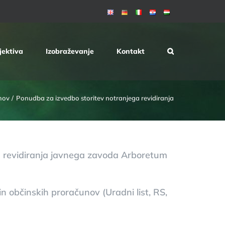
jektiva
Izobraževanje
Kontakt
mov
Ponudba za izvedbo storitev notranjega revidiranja
a revidiranja javnega zavoda Arboretum
 občinskih proračunov (Uradni list, RS,