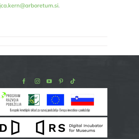
jca.kern@arboretum.si
.
Facebook
Instagram
Youtube
Pinterest
TikTok