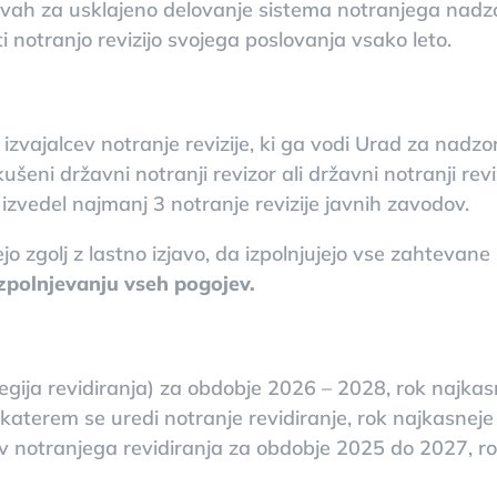
vah za usklajeno delovanje sistema notranjega nadzora
i notranjo revizijo svojega poslovanja vsako leto.
 izvajalcev notranje revizije, ki ga vodi Urad za nadz
ušeni državni notranji revizor ali državni notranji revi
izvedel najmanj 3 notranje revizije javnih zavodov.
 zgolj z lastno izjavo, da izpolnjujejo vse zahtevane 
zpolnjevanju vseh pogojev.
egija revidiranja) za obdobje 2026 – 2028, rok najkas
katerem se uredi notranje revidiranje, rok najkasneje
ev notranjega revidiranja za obdobje 2025 do 2027, ro