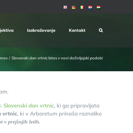
jektiva
Izobraževanje
Kontakt
mov
Slovenski dan vrtnic letos v novi doživljajski podobi
gam.
. Slovenski dan vrtnic
, ki ga pripravljata
 vrtnic
, ki v Arboretum prinaša raznolike
 v prejšnjih letih.