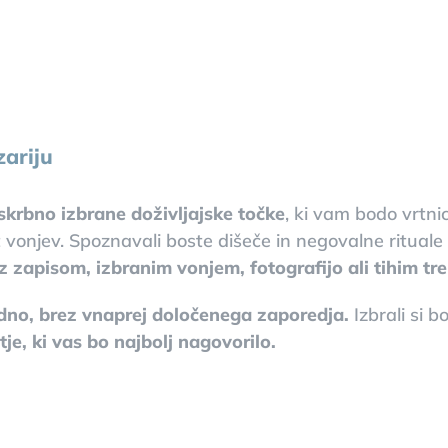
zariju
skrbno izbrane doživljajske točke
, ki vam bodo vrtnic
vonjev. Spoznavali boste dišeče in negovalne rituale te
 z zapisom, izbranim vonjem, fotografijo ali tihim t
dno, brez vnaprej določenega zaporedja.
Izbrali si b
tje, ki vas bo najbolj nagovorilo.