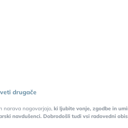
iveti drugače
 in narava nagovarjajo,
ki ljubite vonje, zgodbe in um
rski navdušenci. Dobrodošli tudi vsi radovedni obisko