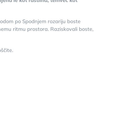
ljena le kot rastlina, temveč kot
hodom po Spodnjem rozariju boste
enemu ritmu prostora. Raziskovali boste,
ščite.