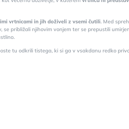
: kot večerno doživetje, v katerem
vrtnica ni predstav
mi vrtnicami in jih doživeli z vsemi čutili
. Med spre
, se približali njihovim vonjem ter se prepustili umirj
stlino.
ste tu odkrili tistega, ki si ga v vsakdanu redko privo