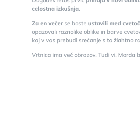
Dogodek letos prvič
prihaja v novi obliki
celostna izkušnja.
Za en večer
se boste
ustavili med cvetoči
opazovali raznolike oblike in barve cvetov
kaj v vas prebudi srečanje s to žlahtno ra
Vrtnica ima več obrazov. Tudi vi. Morda bo