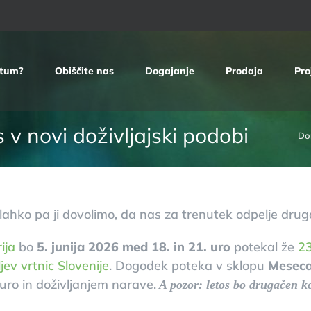
etum?
Obiščite nas
Dogajanje
Prodaja
Pro
 v novi doživljajski podobi
Do
 lahko pa ji dovolimo, da nas za trenutek odpelje dru
ija
bo
5. junija 2026 med 18. in 21. uro
potekal že
23
jev vrtnic Slovenije
. Dogodek poteka v sklopu
Meseca
uro in doživljanjem narave.
A pozor: letos bo drugačen kot