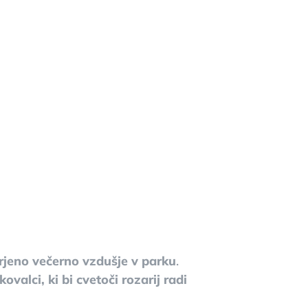
irjeno večerno vzdušje v parku
.
valci, ki bi cvetoči rozarij radi