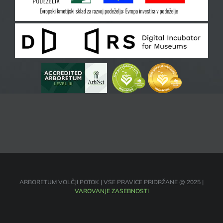
ARBORETUM VOLČJI POTOK | VSE PRAVICE PRIDRŽANE @ 2025 |
VAROVANJE ZASEBNOSTI