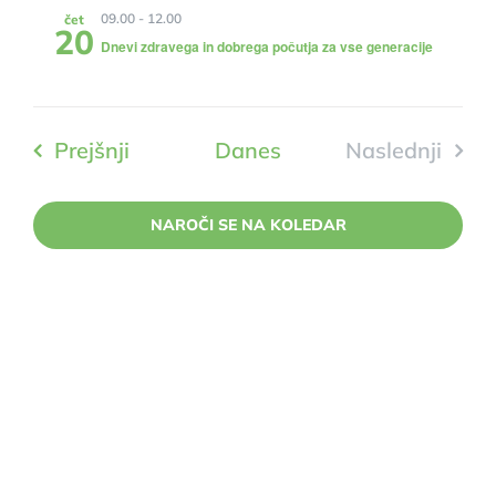
09.00
-
12.00
čet
20
Dnevi zdravega in dobrega počutja za vse generacije
Dogodki
Prejšnji
Danes
Naslednji
Dogodki
NAROČI SE NA KOLEDAR