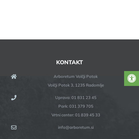
KONTAKT
Arboretum Volčji Potok
Volčji Potok 3, 1235 Radomlje
Uprava: 01 831 23 45
Park: 031 379 705
Vrtni center: 01 839 45 33
info@arboretum.si