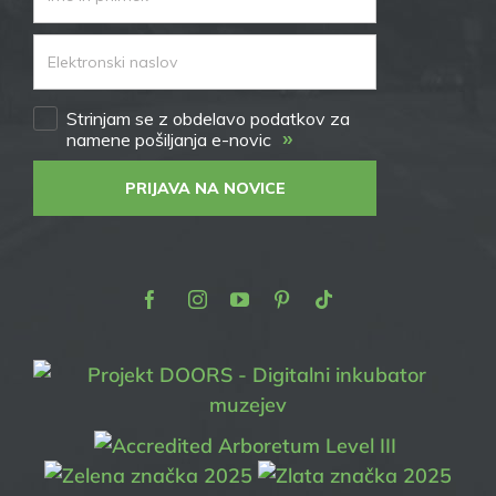
Strinjam se z obdelavo podatkov za
»
namene pošiljanja e-novic
PRIJAVA NA NOVICE
Facebook
Instagram
Youtube
Pinterest
TikTok