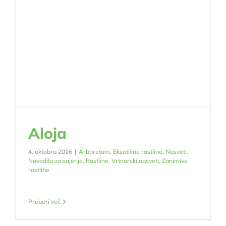
Aloja
4. oktobra 2016
|
Arboretum
,
Eksotične rastline
,
Nasveti
,
Navodila za sajenje
,
Rastline
,
Vrtnarski nasveti
,
Zanimive
rastline
Preberi več