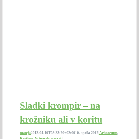
Sladki krompir – na
krožniku ali v koritu
mateja
2012-04-10T08:33:20+02:00
10. aprila 2012
|
Arboretum
,
Rastline
,
Vrtnarski nasveti
|