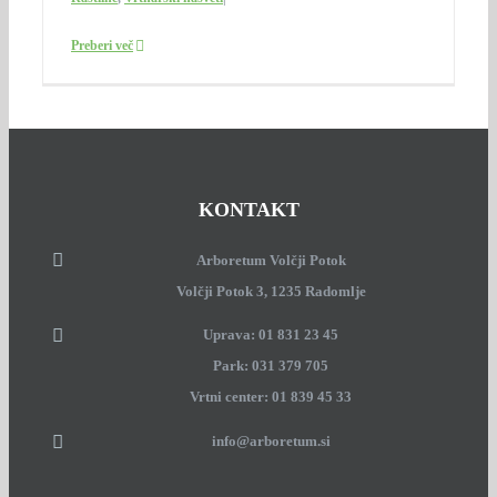
Preberi več
KONTAKT
Arboretum Volčji Potok
Volčji Potok 3, 1235 Radomlje
Uprava: 01 831 23 45
Park: 031 379 705
Vrtni center: 01 839 45 33
info@arboretum.si