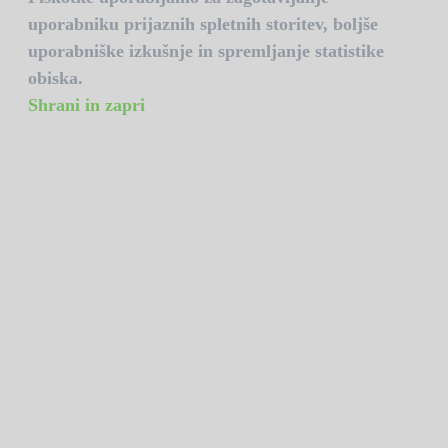
uporabniku prijaznih spletnih storitev, boljše
uporabniške izkušnje in spremljanje statistike
obiska.
Shrani in zapri