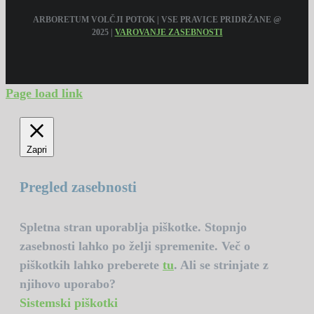
ARBORETUM VOLČJI POTOK | VSE PRAVICE PRIDRŽANE @
2025 |
VAROVANJE ZASEBNOSTI
Page load link
Zapri
Pregled zasebnosti
Spletna stran uporablja piškotke. Stopnjo
zasebnosti lahko po želji spremenite. Več o
piškotkih lahko preberete
tu
. Ali se strinjate z
njihovo uporabo?
Sistemski piškotki