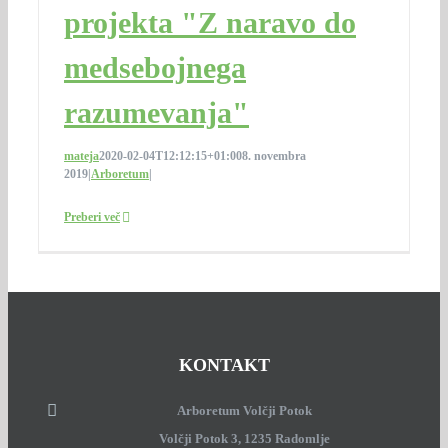
projekta "Z naravo do
medsebojnega
razumevanja"
mateja
2020-02-04T12:12:15+01:00
8. novembra
2019
|
Arboretum
|
Preberi več
KONTAKT
Arboretum Volčji Potok
Volčji Potok 3, 1235 Radomlje