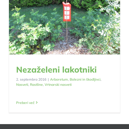
Nezaželeni lakotniki
2. septembra 2016
|
Arboretum
,
Bolezni in škodljivci
,
Nasveti
,
Rastline
,
Vrtnarski nasveti
Preberi več