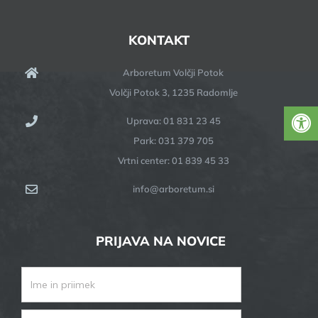
KONTAKT
Arboretum Volčji Potok
Volčji Potok 3, 1235 Radomlje
Uprava: 01 831 23 45
Park: 031 379 705
Vrtni center: 01 839 45 33
info@arboretum.si
PRIJAVA NA NOVICE