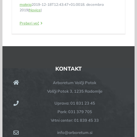
mateja
2019-12-18T12:43:47+01:00
18. decembra
2019
|
Novice
|
Preberi več
KONTAKT
Arboretum Volčji Potok
Volčji Potok 3, 1235 Radomlje
Uprava: 01 831 23 45
Park: 031 379 705
Vrtni center: 01 839 45 33
info@arboretum.si