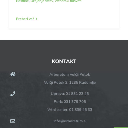
Rastline
,
Urejanje vrtov
,
Vrtnarski nasveti
Preberi več
KONTAKT
Arboretum Volčji Potok
Volčji Potok 3, 1235 Radomlje
Uprava: 01 831 23 45
Park: 031 379 705
Vrtni center: 01 839 45 33
info@arboretum.si