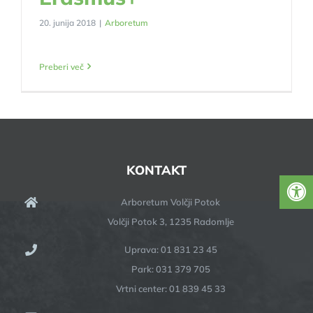
20. junija 2018
|
Arboretum
Preberi več
KONTAKT
Arboretum Volčji Potok
Volčji Potok 3, 1235 Radomlje
Uprava: 01 831 23 45
Park: 031 379 705
Vrtni center: 01 839 45 33