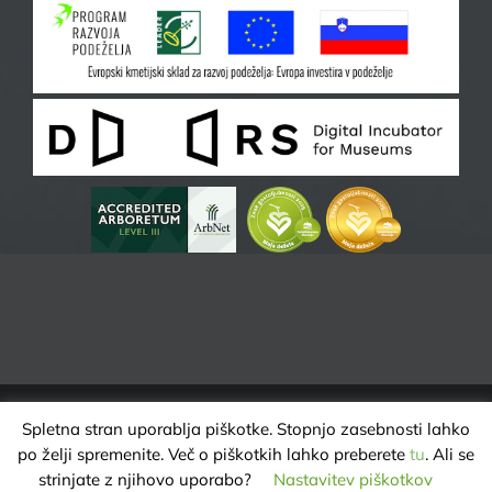
Spletna stran uporablja piškotke. Stopnjo zasebnosti lahko
ARBORETUM VOLČJI POTOK | VSE PRAVICE PRIDRŽANE @ 2025 |
po želji spremenite. Več o piškotkih lahko preberete
tu
. Ali se
VAROVANJE ZASEBNOSTI
strinjate z njihovo uporabo?
Nastavitev piškotkov