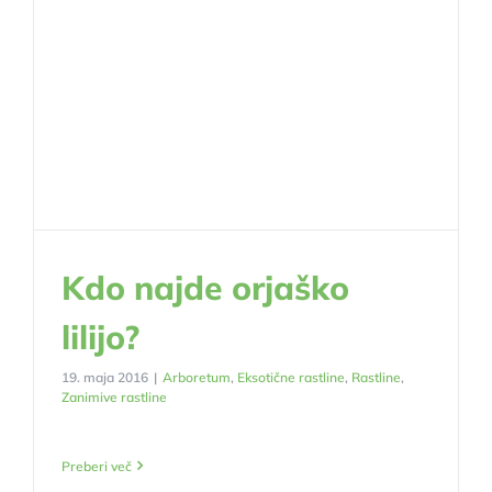
Kdo najde orjaško
lilijo?
19. maja 2016
|
Arboretum
,
Eksotične rastline
,
Rastline
,
Zanimive rastline
Preberi več