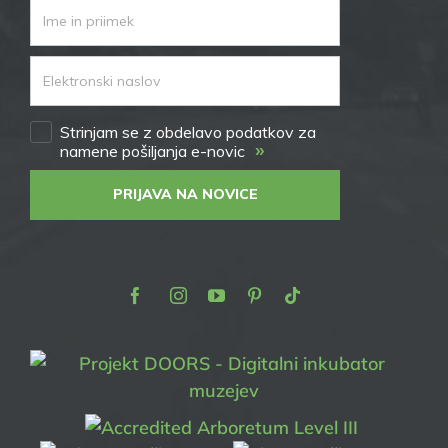
Strinjam se z obdelavo podatkov za
»
namene pošiljanja e-novic
PRIJAVA NA NOVICE
Facebook
Instagram
Youtube
Pinterest
TikTok