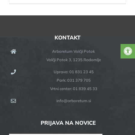
KONTAKT
Arboretum Volčji Potok
Volčji Potok 3, 1235 Radomlje
Uprava: 01 831 23 45
Park: 031 379 705
Vrtni center: 01 839 45 33
info@arboretum.si
PRIJAVA NA NOVICE