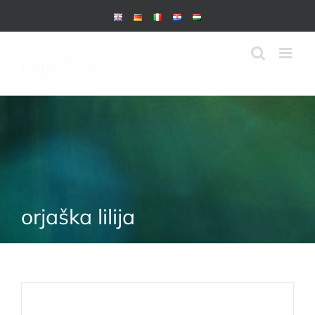
Skip
to
content
orjaška lilija