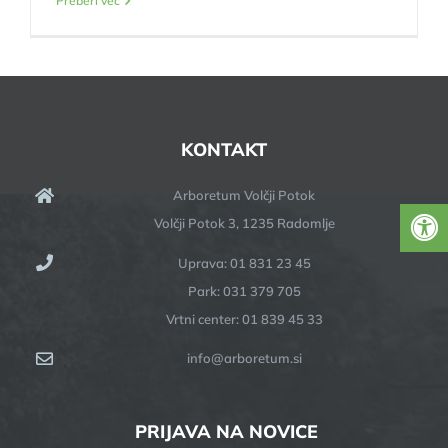
Preberi več
KONTAKT
Arboretum Volčji Potok
Volčji Potok 3, 1235 Radomlje
Uprava: 01 831 23 45
Park: 031 379 705
Vrtni center: 01 839 45 33
info@arboretum.si
PRIJAVA NA NOVICE