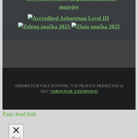
ARBORETUM VOLČJI POTOK | VSE PRAVICE PRIDRŽANE @
2025 |
VAROVANJE ZASEBNOSTI
Page load link