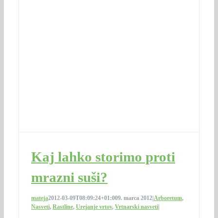
Kaj lahko storimo proti
mrazni suši?
mateja
2012-03-09T08:09:24+01:00
9. marca 2012
|
Arboretum
,
Nasveti
,
Rastline
,
Urejanje vrtov
,
Vrtnarski nasveti
|