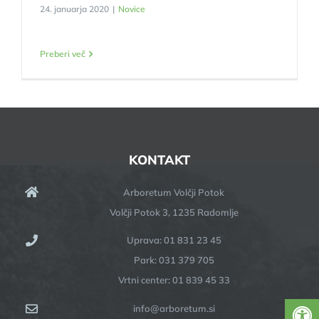
24. januarja 2020
|
Novice
Preberi več
KONTAKT
Arboretum Volčji Potok
Volčji Potok 3, 1235 Radomlje
Uprava: 01 831 23 45
Park: 031 379 705
Vrtni center: 01 839 45 33
info@arboretum.si