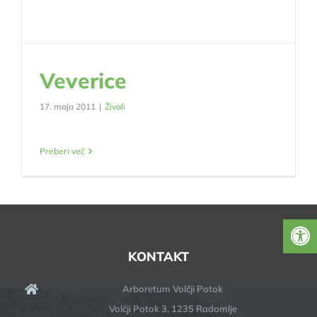
Veverice
17. maja 2011
|
Živali
Preberi več
KONTAKT
Arboretum Volčji Potok
Volčji Potok 3, 1235 Radomlje