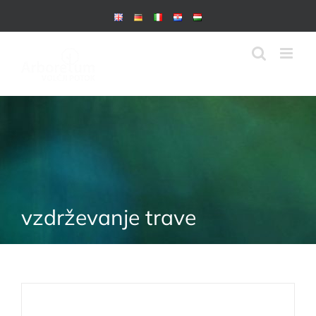
Skip
to
content
vzdrževanje trave