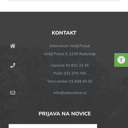
KONTAKT
Arboretum Volčji Potok
Volčji Potok 3, 1235 Radomlje
Uprava: 01 831 23 45
Park: 031 379 705
Vrtni center: 01 839 45 33
info@arboretum.si
PRIJAVA NA NOVICE