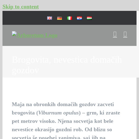
Skip to content
Brogovita, nevestica domačih
gozdov
Maja na obronkih domačih gozdov zacveti
brogovita (
Viburnum opulus
) – grm, ki zraste
pet metrov visoko. Njena socvetja kot bele
nevestice okrasijo gozdni rob. Od blizu so
socvetja še posebej zanimiva, saj jih na