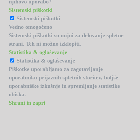
njihovo uporabo?
Sistemski piškotki
Sistemski piškotki
Vedno omogočeno
Sistemski piškotki so nujni za delovanje spletne
strani. Teh ni možno izklopiti.
Statistika & oglaševanje
Statistika & oglaševanje
Piškotke uporabljamo za zagotavljanje
uporabniku prijaznih spletnih storitev, boljše
uporabniške izkušnje in spremljanje statistike
obiska.
Shrani in zapri