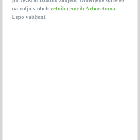
jih večkrat izdatno zalijete. Omenjene sorte so
na voljo v obeh
vrtnih centrih Arboretuma
.
Lepo vabljeni!