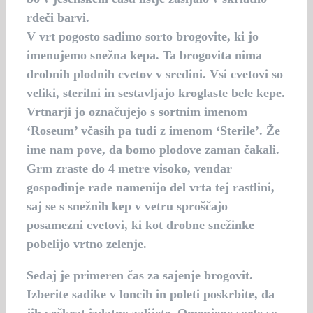
rdeči barvi.
V vrt pogosto sadimo sorto brogovite, ki jo
imenujemo snežna kepa. Ta brogovita nima
drobnih plodnih cvetov v sredini. Vsi cvetovi so
veliki, sterilni in sestavljajo kroglaste bele kepe.
Vrtnarji jo označujejo s sortnim imenom
‘Roseum’ včasih pa tudi z imenom ‘Sterile’. Že
ime nam pove, da bomo plodove zaman čakali.
Grm zraste do 4 metre visoko, vendar
gospodinje rade namenijo del vrta tej rastlini,
saj se s snežnih kep v vetru sproščajo
posamezni cvetovi, ki kot drobne snežinke
pobelijo vrtno zelenje.
Sedaj je primeren čas za sajenje brogovit.
Izberite sadike v loncih in poleti poskrbite, da