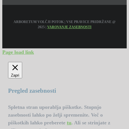
ARBORETUM VOLČJI POTOK | VSE PRAVICE PRIDRŽANE @
2025 |
VAROVANJE ZASEBNOSTI
Page load link
Zapri
Pregled zasebnosti
Spletna stran uporablja piškotke. Stopnjo
zasebnosti lahko po želji spremenite. Več o
piškotkih lahko preberete
tu
. Ali se strinjate z