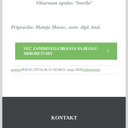
Viburnum opulus
‘Sterile’
Pripravila: Mateja Mavec, univ. dipl. biol.
VEČ ZANIMIVEGA BRANJA NA BLOGU
ARBORETUMA
mateja
2020-05-25T14:26:55+02:00
25. maja 2020
|
Arboretum
|
KONTAKT