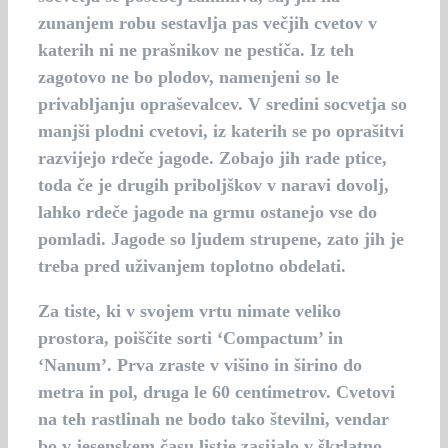
zunanjem robu sestavlja pas večjih cvetov v
katerih ni ne prašnikov ne pestiča. Iz teh
zagotovo ne bo plodov, namenjeni so le
privabljanju opraševalcev. V sredini socvetja so
manjši plodni cvetovi, iz katerih se po oprašitvi
razvijejo rdeče jagode. Zobajo jih rade ptice,
toda če je drugih priboljškov v naravi dovolj,
lahko rdeče jagode na grmu ostanejo vse do
pomladi. Jagode so ljudem strupene, zato jih je
treba pred uživanjem toplotno obdelati.
Za tiste, ki v svojem vrtu nimate veliko
prostora, poiščite sorti ‘Compactum’ in
‘Nanum’. Prva zraste v višino in širino do
metra in pol, druga le 60 centimetrov. Cvetovi
na teh rastlinah ne bodo tako številni, vendar
bo v jesenskem času listje zasijalo v škrlatno