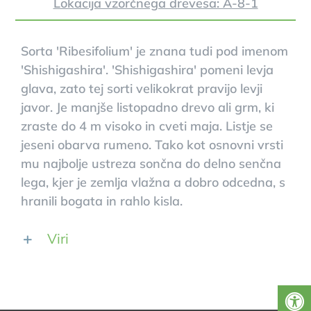
Lokacija vzorčnega drevesa: A-8-1
Sorta 'Ribesifolium' je znana tudi pod imenom
'Shishigashira'. 'Shishigashira' pomeni levja
glava, zato tej sorti velikokrat pravijo levji
javor. Je manjše listopadno drevo ali grm, ki
zraste do 4 m visoko in cveti maja. Listje se
jeseni obarva rumeno. Tako kot osnovni vrsti
mu najbolje ustreza sončna do delno senčna
lega, kjer je zemlja vlažna a dobro odcedna, s
hranili bogata in rahlo kisla.
Viri