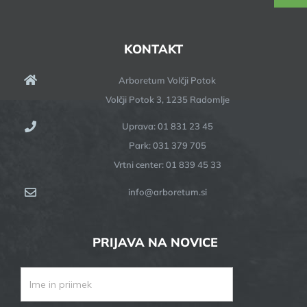
KONTAKT
Arboretum Volčji Potok
Volčji Potok 3, 1235 Radomlje
Uprava: 01 831 23 45
Park: 031 379 705
Vrtni center: 01 839 45 33
info@arboretum.si
PRIJAVA NA NOVICE