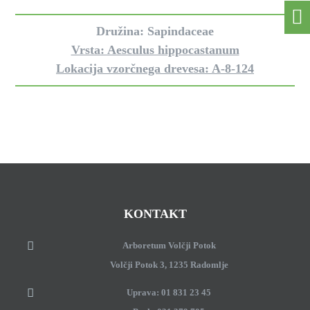
Družina: Sapindaceae
Vrsta: Aesculus hippocastanum
Lokacija vzorčnega drevesa: A-8-124
KONTAKT
Arboretum Volčji Potok
Volčji Potok 3, 1235 Radomlje
Uprava: 01 831 23 45