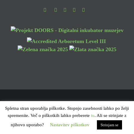
Facebook
Instagram
Youtube
Pinterest
TikTok
ARBORETUM VOLČJI POTOK | VSE PRAVICE PRIDRŽANE @ 2025 |
Spletna stran uporablja piškotke. Stopnjo zasebnosti lahko po želji
VAROVANJE ZASEBNOSTI
spremenite. Več o piškotkih lahko preberete
tu
. Ali se strinjate z
njihovo uporabo?
Nastavitev piškotkov
Strinjam se