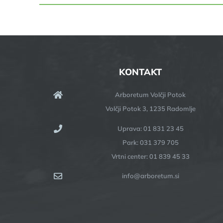
KONTAKT
Arboretum Volčji Potok
Volčji Potok 3, 1235 Radomlje
Uprava: 01 831 23 45
Park: 031 379 705
Vrtni center: 01 839 45 33
info@arboretum.si