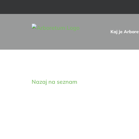
Skip
to
content
Kaj je Arbor
Digitalna zbirka drevnin
Nazaj na seznam