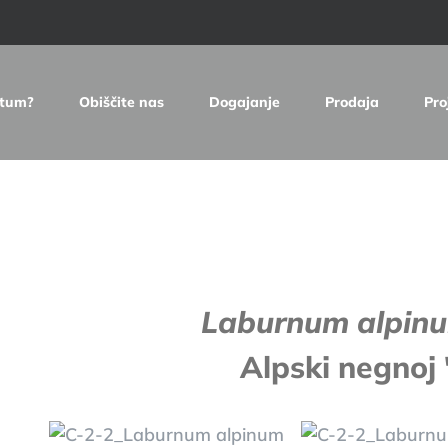
etum?
Obiščite nas
Dogajanje
Prodaja
Pro
e
Laburnum alpin
Alpski negnoj