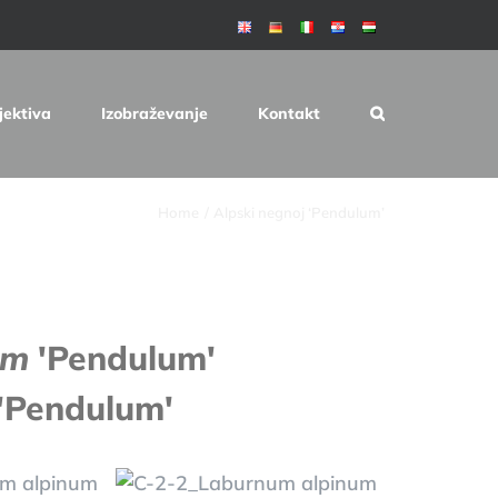
jektiva
Izobraževanje
Kontakt
Home
Alpski negnoj ‘Pendulum’
um
'Pendulum'
 'Pendulum'