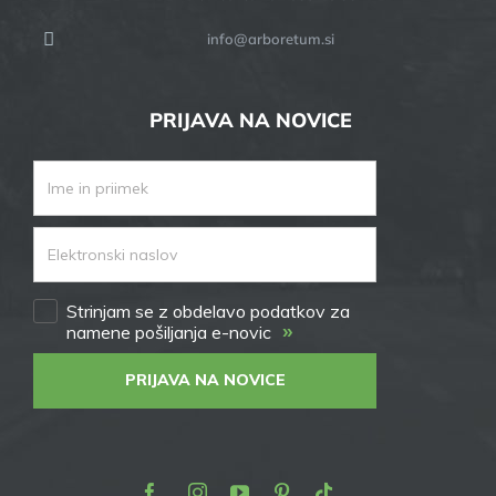
info@arboretum.si
PRIJAVA NA NOVICE
Strinjam se z obdelavo podatkov za
»
namene pošiljanja e-novic
PRIJAVA NA NOVICE
Facebook
Instagram
Youtube
Pinterest
TikTok