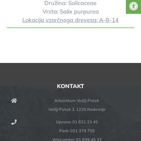
Družina: Salicaceae
Vrsta: Salix purpurea
Lokacija vzorčnega drevesa: A-8-14
KONTAKT
Arboretum Volčji Potok
Volčji Potok 3, 1235 Radomlje
Uprava: 01 831 23 45
Park: 031 379 705
Vrtni center: 01 839 45 33