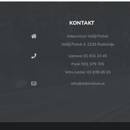
KONTAKT
Arboretum Volčji Potok
Volčji Potok 3, 1235 Radomlje
Uprava: 01 831 23 45
Park: 031 379 705
Vrtni center: 01 839 45 33
info@arboretum.si