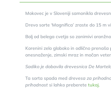
Mokovec je v Sloveniji samonikla drevesna
Drevo sorte ‘Magnifica’ zraste do 15 m vis
Bolj od belega cvetja so zanimivi oranžno r
Korenini zelo globoko in odlično prenaša 
onesnaženje, zimski mraz in močan veter
Sadiko je dobavila drevesnica De Martela
Ta sorta spada med
drevesa za prihodno
prihodnost
si lahko preberete
tukaj.