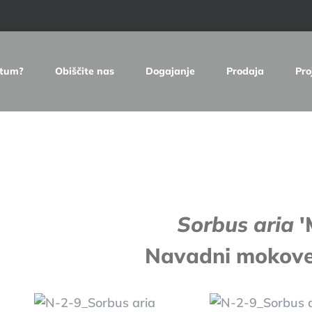
etum?
Obiščite nas
Dogajanje
Prodaja
Pro
e
Sorbus aria
'
Navadni mokovec