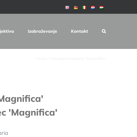
jektiva
Izobraževanje
Kontakt
Home
Navadni mokovec ‘Magnifica’
Magnifica'
 'Magnifica'