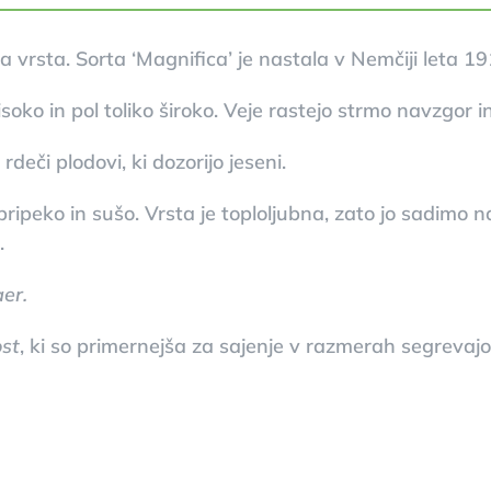
 vrsta. Sorta ‘Magnifica’ je nastala v Nemčiji leta 191
oko in pol toliko široko. Veje rastejo strmo navzgor i
deči plodovi, ki dozorijo jeseni.
pripeko in sušo. Vrsta je toploljubna, zato jo sadimo 
.
er.
st
, ki so primernejša za sajenje v razmerah segreva