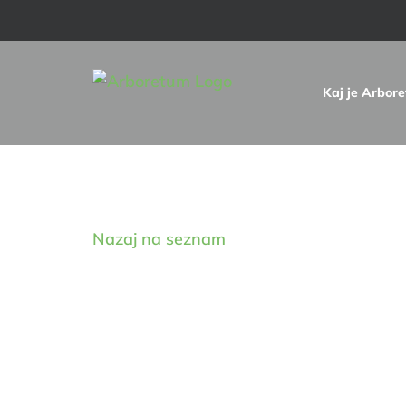
Skip
to
content
Kaj je Arbor
Digitalna zbirka drevnin
Nazaj na seznam