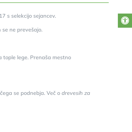
7 s selekcijo sejancev.
n se ne prevešajo.
na tople lege. Prenaša mestno
jočega se podnebja. Več o
drevesih za