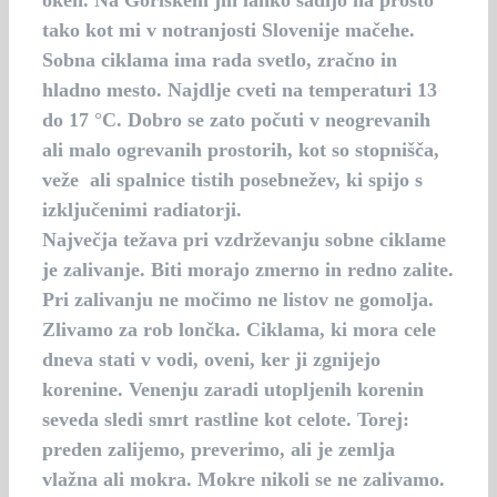
oken. Na Goriškem jih lahko sadijo na prosto
tako kot mi v notranjosti Slovenije mačehe.
Sobna ciklama ima rada svetlo, zračno in
hladno mesto. Najdlje cveti na temperaturi 13
do 17 °C. Dobro se zato počuti v neogrevanih
ali malo ogrevanih prostorih, kot so stopnišča,
veže ali spalnice tistih posebnežev, ki spijo s
izključenimi radiatorji.
Največja težava pri vzdrževanju sobne ciklame
je zalivanje. Biti morajo zmerno in redno zalite.
Pri zalivanju ne močimo ne listov ne gomolja.
Zlivamo za rob lončka. Ciklama, ki mora cele
dneva stati v vodi, oveni, ker ji zgnijejo
korenine. Venenju zaradi utopljenih korenin
seveda sledi smrt rastline kot celote. Torej:
preden zalijemo, preverimo, ali je zemlja
vlažna ali mokra. Mokre nikoli se ne zalivamo.