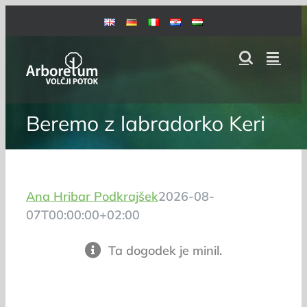
Skip
to
content
Beremo z labradorko Keri
Ana Hribar Podkrajšek
2026-08-
07T00:00:00+02:00
Ta dogodek je minil.