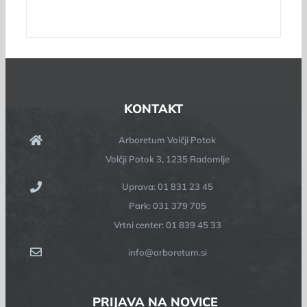
KONTAKT
Arboretum Volčji Potok
Volčji Potok 3, 1235 Radomlje
Uprava: 01 831 23 45
Park: 031 379 705
Vrtni center: 01 839 45 33
info@arboretum.si
PRIJAVA NA NOVICE