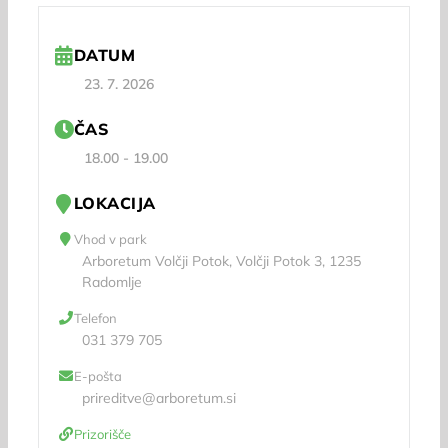
DATUM
23. 7. 2026
ČAS
18.00 - 19.00
LOKACIJA
Vhod v park
Arboretum Volčji Potok, Volčji Potok 3, 1235
Radomlje
Telefon
031 379 705
E-pošta
prireditve@arboretum.si
Prizorišče