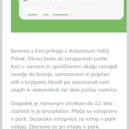
(Poglej vse)
Beremo s Keri prihaja v Arboretum Volčji
Potok. Otroci bodo ob terapevtski psički
Keri v varnem in sproščenem okolju razvijali
veselje do branja, samozavest in prijeten
stik s knjigami, hkrati pa spoznavali svet
slepih in slabovidnih ter delo psičke vodnice.
Dogodek je namenjen otrokom do 12. leta
starosti in je brezplačen. Plača se vstopnino
v park. Sezonske vstopnice za vstop v park
veljajo. Zberemo se pri vhodu v park.