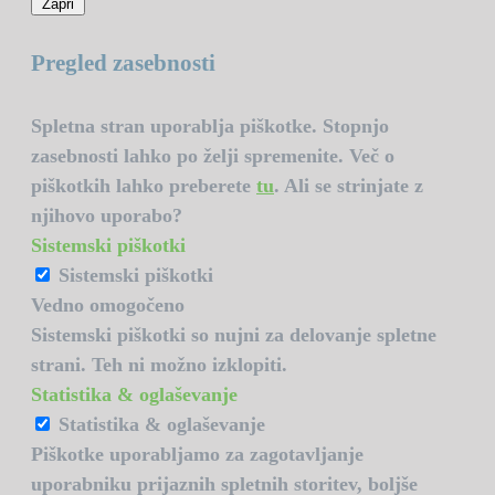
Zapri
Pregled zasebnosti
Spletna stran uporablja piškotke. Stopnjo
zasebnosti lahko po želji spremenite. Več o
piškotkih lahko preberete
tu
. Ali se strinjate z
njihovo uporabo?
Sistemski piškotki
Sistemski piškotki
Vedno omogočeno
Sistemski piškotki so nujni za delovanje spletne
strani. Teh ni možno izklopiti.
Statistika & oglaševanje
Statistika & oglaševanje
Piškotke uporabljamo za zagotavljanje
uporabniku prijaznih spletnih storitev, boljše