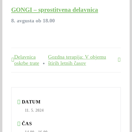
GONGI – sprostitvena delavnica
8. avgusta ob 18.00
Delavnica
Gozdna terapija: V objemu
oskrbe trate
štirih letnih časov
DATUM
11. 5. 2024
ČAS