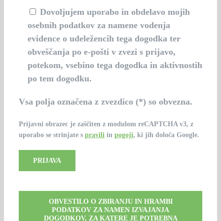
Dovoljujem uporabo in obdelavo mojih
osebnih podatkov za namene vodenja
evidence o udeležencih tega dogodka ter
obveščanja po e-pošti v zvezi s prijavo,
potekom, vsebino tega dogodka in aktivnostih
po tem dogodku.
Vsa polja označena z zvezdico (*) so obvezna.
Prijavni obrazec je zaščiten z modulom reCAPTCHA v3, z
uporabo se strinjate s
pravili
in
pogoji
, ki jih določa Google.
OBVESTILO O ZBIRANJU IN HRAMBI
PODATKOV ZA NAMEN IZVAJANJA
DOGODKOV, ZA KATERE JE POTREBNA