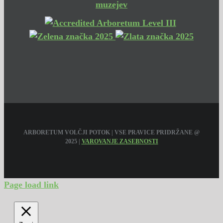
ARBORETUM VOLČJI POTOK | VSE PRAVICE PRIDRŽANE @
2025 |
VAROVANJE ZASEBNOSTI
Page load link