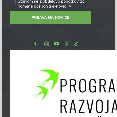
Strinjam se z obdelavo podatkov za
»
namene pošiljanja e-novic
PRIJAVA NA NOVICE
Facebook
Instagram
Youtube
Pinterest
TikTok