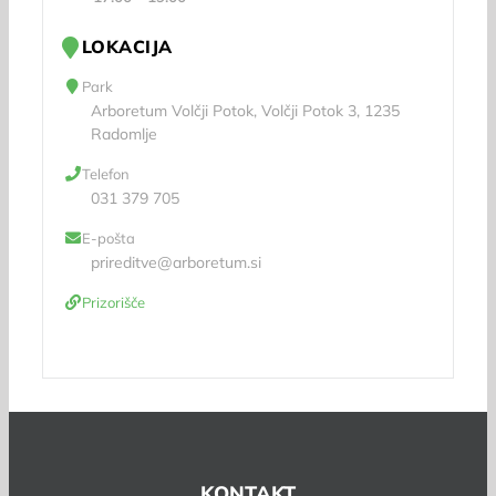
LOKACIJA
Park
Arboretum Volčji Potok, Volčji Potok 3, 1235
Radomlje
Telefon
031 379 705
E-pošta
prireditve@arboretum.si
Prizorišče
KONTAKT