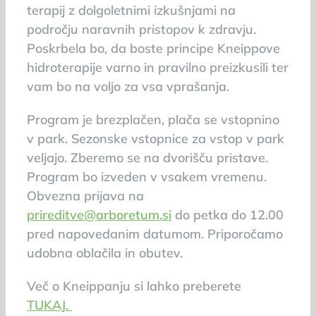
terapij z dolgoletnimi izkušnjami na
področju naravnih pristopov k zdravju.
Poskrbela bo, da boste principe Kneippove
hidroterapije varno in pravilno preizkusili ter
vam bo na voljo za vsa vprašanja.
Program je brezplačen, plača se vstopnino
v park. Sezonske vstopnice za vstop v park
veljajo. Zberemo se na dvorišču pristave.
Program bo izveden v vsakem vremenu.
Obvezna prijava na
prireditve@arboretum.si
do petka do 12.00
pred napovedanim datumom. Priporočamo
udobna oblačila in obutev.
Več o Kneippanju si lahko preberete
TUKAJ.