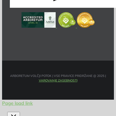
ARBORETUM VOLČJI POTOK | VSE PRAVICE PRIDRŽANE @ 2025 |
VAROVANJE ZASEBNOSTI
Page load link