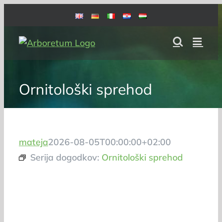
Skip
to
content
Ornitološki sprehod
mateja
2026-08-05T00:00:00+02:00
Serija dogodkov:
Ornitološki sprehod