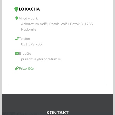
LOKACIJA
Vhod v park
Arboretum Volčji Potok, Volčji Potok 3, 1235
Radomlje
Telefon
031 379 705
E-pošta
prireditve@arboretum.si
Prizorišče
KONTAKT