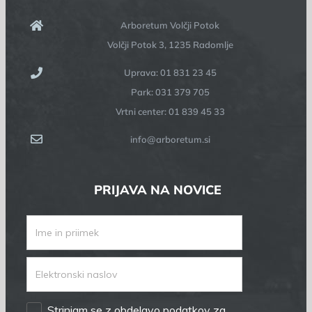
Arboretum Volčji Potok
Volčji Potok 3, 1235 Radomlje
Uprava: 01 831 23 45
Park: 031 379 705
Vrtni center: 01 839 45 33
info@arboretum.si
PRIJAVA NA NOVICE
Strinjam se z obdelavo podatkov za