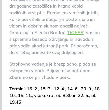
dragoceno zatočišče in hrano kopici
različnih vrst ptic. Predvsem v mirnih jutrih,
ko se park šele prebuja, jih boste z ostrim
vidom in dobrim sluhom opazili največ.
Ornitologija Alenka Bradač (
DOPPS
) vas bo
s spremno besedo o življenju in navadah
ptic vodila skozi jutranji park. Priporočamo,
da s seboj prinesete svoj daljnogled.
Strokovno vodenje je brezplačno, plača se
vstopnino v park. Prijave niso potrebne.
Zberemo se pri vhodu v park.
Termini: 15. 2., 15. 3., 12. 4., 14. 6., 20. 9., 18.
10., 15. 11., vsakokrat ob 8.30 in 22. 5., ob
19.45