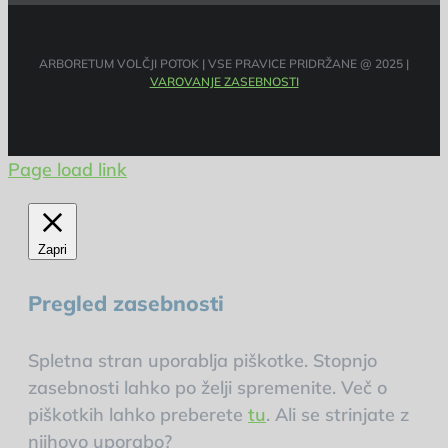
ARBORETUM VOLČJI POTOK | VSE PRAVICE PRIDRŽANE @ 2025 |
VAROVANJE ZASEBNOSTI
Page load link
Zapri
Pregled zasebnosti
Spletna stran uporablja piškotke. Stopnjo
zasebnosti lahko po želji spremenite. Več o
piškotkih lahko preberete
tu
. Ali se strinjate z
njihovo uporabo?