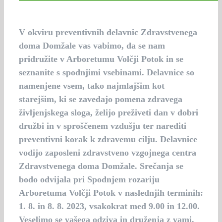
V okviru preventivnih delavnic Zdravstvenega
doma Domžale vas vabimo, da se nam
pridružite v Arboretumu Volčji Potok in se
seznanite s spodnjimi vsebinami. Delavnice so
namenjene vsem, tako najmlajšim kot
starejšim, ki se zavedajo pomena zdravega
življenjskega sloga, želijo preživeti dan v dobri
družbi in v sproščenem vzdušju ter narediti
preventivni korak k zdravemu cilju. Delavnice
vodijo zaposleni zdravstveno vzgojnega centra
Zdravstvenega doma Domžale. Srečanja se
bodo odvijala pri Spodnjem rozariju
Arboretuma Volčji Potok v naslednjih terminih:
1. 8. in 8. 8. 2023, vsakokrat med 9.00 in 12.00.
Veselimo se vašega odziva in druženja z vami.