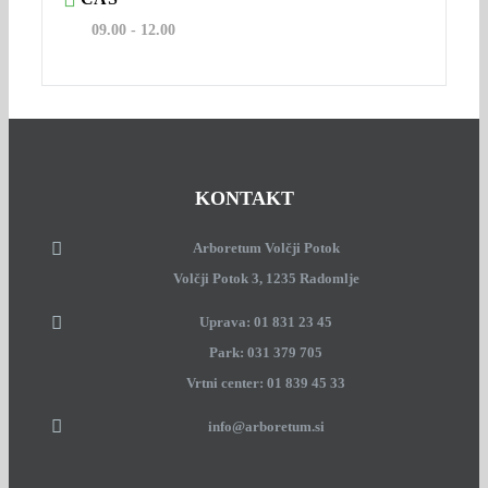
09.00 - 12.00
KONTAKT
Arboretum Volčji Potok
Volčji Potok 3, 1235 Radomlje
Uprava: 01 831 23 45
Park: 031 379 705
Vrtni center: 01 839 45 33
info@arboretum.si