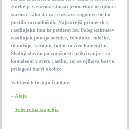
zbirke je v raznovrstnosti primerkov in njihovi
starosti, tako da vas razstava zagotovo ne bo
pustila ravnodušnih. Najstarejši primerek v
rastlinjaku ima že petdeset let. Poleg kaktusov
rastlinjak ponuja sočnice, čebulnice, mlečke,
tilandsije, kristate, bulbe in žive kamenčke.
Slednji slovijo po zmožnosti prikrivanja – so
kameleoni v svetu rastlin, saj se njihova barva
prilagodi barvi okolice.
Vabljeni k branju člankov:
–
Aloja
–
Velecvetna stapelija