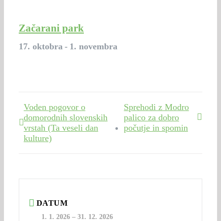
Začarani park
17. oktobra
-
1. novembra
Voden pogovor o
Sprehodi z Modro
domorodnih slovenskih
palico za dobro
vrstah (Ta veseli dan
počutje in spomin
kulture)
DATUM
1. 1. 2026
–
31. 12. 2026