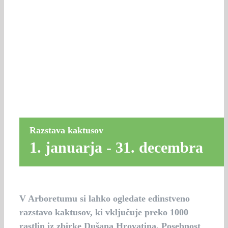
Razstava kaktusov
1. januarja
-
31. decembra
V Arboretumu si lahko ogledate edinstveno
razstavo kaktusov, ki vključuje preko 1000
rastlin iz zbirke Dušana Hrovatina. Posebnost