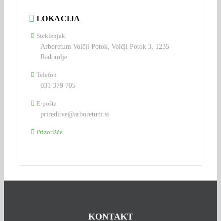
LOKACIJA
Steklenjak
Arboretum Volčji Potok, Volčji Potok 3, 1235
Radomlje
Telefon
031 379 705
E-pošta
prireditve@arboretum.si
Prizorišče
KONTAKT