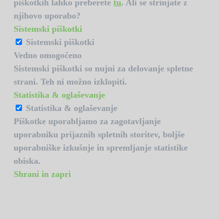
piškotkih lahko preberete
tu
. Ali se strinjate z
njihovo uporabo?
Sistemski piškotki
Sistemski piškotki
Vedno omogočeno
Sistemski piškotki so nujni za delovanje spletne
strani. Teh ni možno izklopiti.
Statistika & oglaševanje
Statistika & oglaševanje
Piškotke uporabljamo za zagotavljanje
uporabniku prijaznih spletnih storitev, boljše
uporabniške izkušnje in spremljanje statistike
obiska.
Shrani in zapri