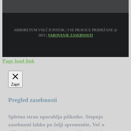
ARBORETUM VOLČJI POTOK | VSE PRAVICE PRIDRŽANE @
2025 |
VAROVANJE ZASEBNOSTI
Page load link
Zapri
Pregled zasebnosti
Spletna stran uporablja piškotke. Stopnjo
zasebnosti lahko po želji spremenite. Več o