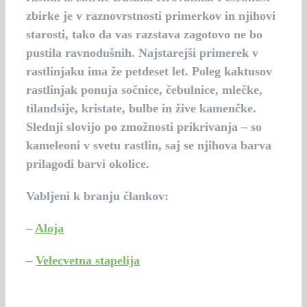
zbirke je v raznovrstnosti primerkov in njihovi
starosti, tako da vas razstava zagotovo ne bo
pustila ravnodušnih. Najstarejši primerek v
rastlinjaku ima že petdeset let. Poleg kaktusov
rastlinjak ponuja sočnice, čebulnice, mlečke,
tilandsije, kristate, bulbe in žive kamenčke.
Slednji slovijo po zmožnosti prikrivanja – so
kameleoni v svetu rastlin, saj se njihova barva
prilagodi barvi okolice.
Vabljeni k branju člankov:
–
Aloja
–
Velecvetna stapelija