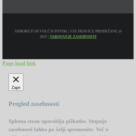
ARBORETUM VOLČJI POTOK | VSE PRAVICE PRIDRŽANE @
2025 |
VAROVANJE ZASEBNOSTI
Page load link
Zapri
Pregled zasebnosti
Spletna stran uporablja piškotke. Stopnjo
zasebnosti lahko po želji spremenite. Več o