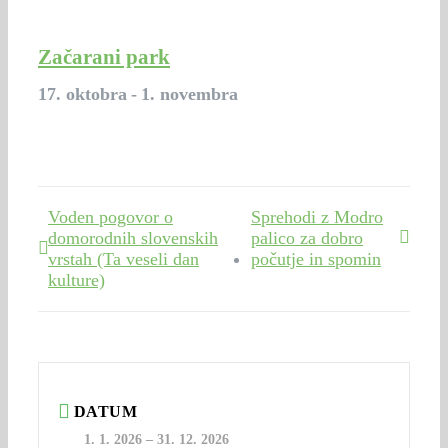
Začarani park
17. oktobra
-
1. novembra
Voden pogovor o
Sprehodi z Modro
domorodnih slovenskih
palico za dobro
vrstah (Ta veseli dan
počutje in spomin
kulture)
DATUM
1. 1. 2026
–
31. 12. 2026