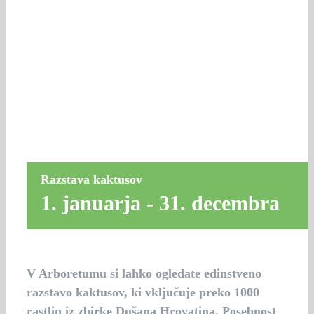
Razstava kaktusov
1. januarja
-
31. decembra
V Arboretumu si lahko ogledate edinstveno
razstavo kaktusov, ki vključuje preko 1000
rastlin iz zbirke Dušana Hrovatina. Posebnost