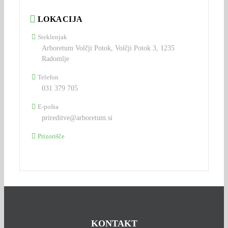
LOKACIJA
Steklenjak
Arboretum Volčji Potok, Volčji Potok 3, 1235
Radomlje
Telefon
031 379 705
E-pošta
prireditve@arboretum.si
Prizorišče
KONTAKT