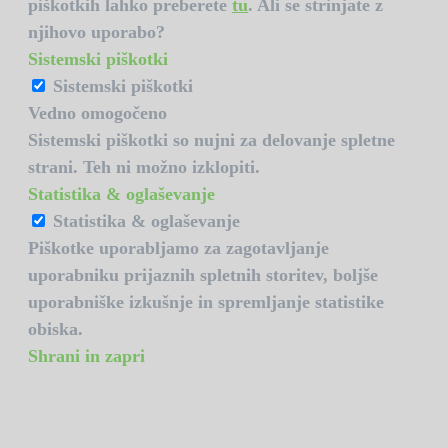
piškotkih lahko preberete
tu
. Ali se strinjate z
njihovo uporabo?
Sistemski piškotki
Sistemski piškotki
Vedno omogočeno
Sistemski piškotki so nujni za delovanje spletne
strani. Teh ni možno izklopiti.
Statistika & oglaševanje
Statistika & oglaševanje
Piškotke uporabljamo za zagotavljanje
uporabniku prijaznih spletnih storitev, boljše
uporabniške izkušnje in spremljanje statistike
obiska.
Shrani in zapri