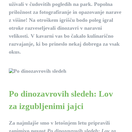
uživali v čudovitih pogledih na park. Popolna
priložnost za fotografiranje in opazovanje narave
z višine! Na otroškem igrišču bodo poleg igral
otroke razveseljevali dinozavri v naravni
velikosti. V kavarni vas bo čakalo kulinarično
razvajanje, ki bo prineslo nekaj dobrega za vsak
okus.
Po dinozavrovih sledeh: Lov
za izgubljenimi jajci
Za najmlajše smo v letošnjem letu pripravili
zanimivo novost
Po dinozavrovih sledeh: Lov za