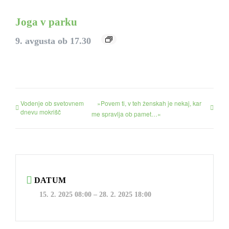
Joga v parku
9. avgusta ob 17.30
Vodenje ob svetovnem
»Povem ti, v teh ženskah je nekaj, kar
dnevu mokrišč
me spravlja ob pamet…«
DATUM
15. 2. 2025 08:00
–
28. 2. 2025 18:00