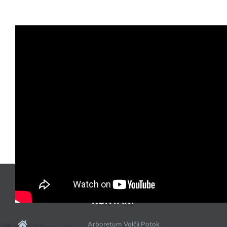
31. marca 2026
|
Novice
KONTAKT
Arboretum Volčji Potok