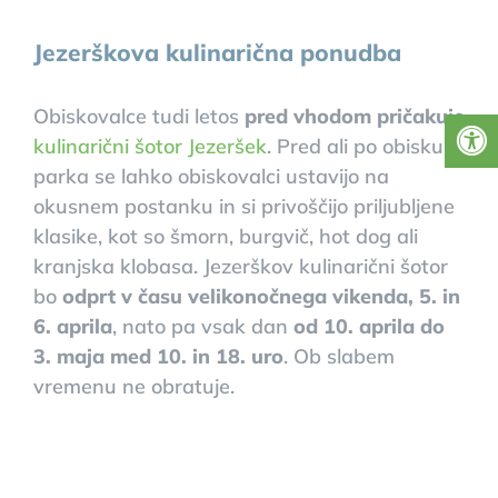
Jezerškova kulinarična ponudba
Obiskovalce tudi letos
pred vhodom pričakuje
kulinarični šotor Jezeršek
. Pred ali po obisku
parka se lahko obiskovalci ustavijo na
okusnem postanku in si privoščijo priljubljene
klasike, kot so šmorn, burgvič, hot dog ali
kranjska klobasa. Jezerškov kulinarični šotor
bo
odprt v času velikonočnega vikenda, 5. in
6. aprila
, nato pa vsak dan
od 10. aprila do
3. maja med 10. in 18. uro
. Ob slabem
vremenu ne obratuje.