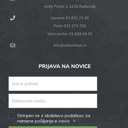
Volčji Potok 3, 1235 Radomlje
Uprava: 01 831 23 45
Park: 031 379 705
Vrtni center: 01 839 45 33
info@arboretum.si
PRIJAVA NA NOVICE
Strinjam se z obdelavo podatkov za
»
namene pošiljanja e-novic