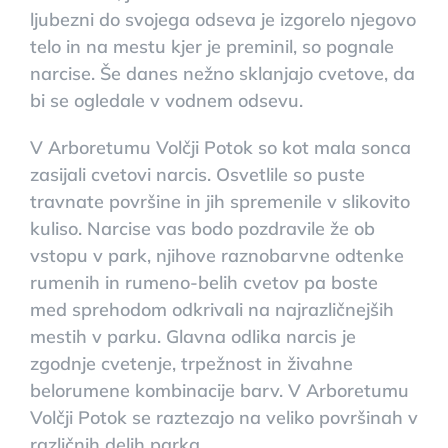
ljubezni do svojega odseva je izgorelo njegovo
telo in na mestu kjer je preminil, so pognale
narcise. Še danes nežno sklanjajo cvetove, da
bi se ogledale v vodnem odsevu.
V Arboretumu Volčji Potok so kot mala sonca
zasijali cvetovi narcis. Osvetlile so puste
travnate površine in jih spremenile v slikovito
kuliso. Narcise vas bodo pozdravile že ob
vstopu v park, njihove raznobarvne odtenke
rumenih in rumeno-belih cvetov pa boste
med sprehodom odkrivali na najrazličnejših
mestih v parku. Glavna odlika narcis je
zgodnje cvetenje, trpežnost in živahne
belorumene kombinacije barv. V Arboretumu
Volčji Potok se raztezajo na veliko površinah v
različnih delih parka.