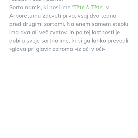
Sorta narcis, ki nosi ime
‘Tête à Tête’
, v
Arboretumu zacveti prva, vsaj dva tedna
pred drugimi sortami. Na enem samem steblu
ima dva ali več cvetov. In po tej lastnosti je
dobila svoje sortno ime, ki bi ga lahko prevedli
»glava pri glavi« oziroma »iz oči v oči«.