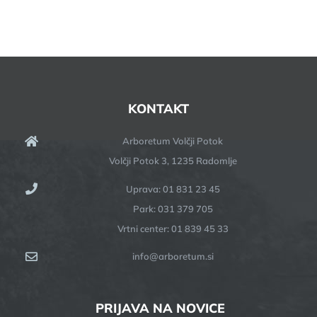
KONTAKT
Arboretum Volčji Potok
Volčji Potok 3, 1235 Radomlje
Uprava: 01 831 23 45
Park: 031 379 705
Vrtni center: 01 839 45 33
info@arboretum.si
PRIJAVA NA NOVICE