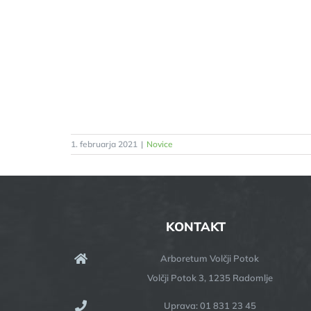
1. februarja 2021
|
Novice
KONTAKT
Arboretum Volčji Potok
Volčji Potok 3, 1235 Radomlje
Uprava: 01 831 23 45