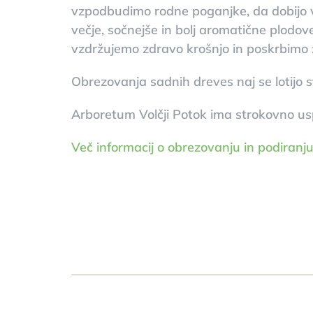
vzpodbudimo rodne poganjke, da dobijo ve
večje, sočnejše in bolj aromatične plodo
vzdržujemo zdravo krošnjo in poskrbimo
Obrezovanja sadnih dreves naj se lotijo s
Arboretum Volčji Potok ima strokovno usp
Več informacij o obrezovanju in podiranj