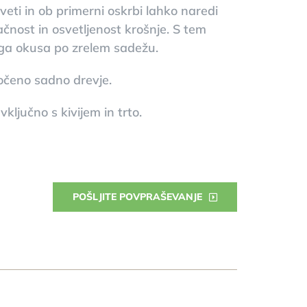
eti in ob primerni oskrbi lahko naredi
čnost in osvetljenost krošnje. S tem
ga okusa po zrelem sadežu.
ločeno sadno drevje.
ljučno s kivijem in trto.
POŠLJITE POVPRAŠEVANJE