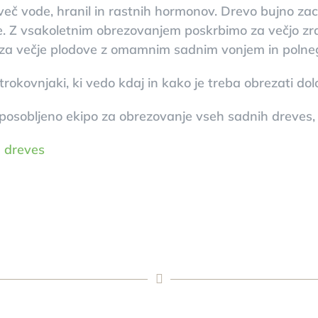
č vode, hranil in rastnih hormonov. Drevo bujno zacv
ve. Z vsakoletnim obrezovanjem poskrbimo za večjo zra
 za večje plodove z omamnim sadnim vonjem in polne
trokovnjaki, ki vedo kdaj in kako je treba obrezati do
osobljeno ekipo za obrezovanje vseh sadnih dreves, vk
u dreves