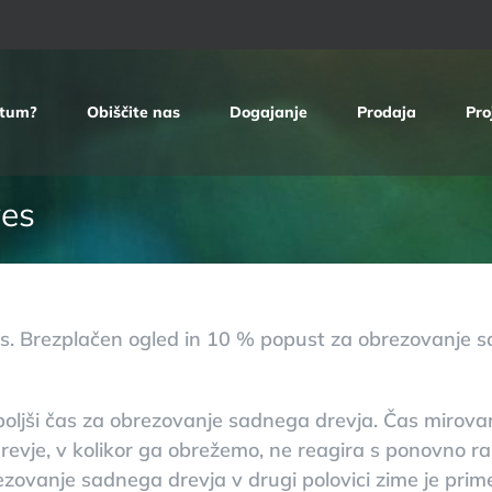
etum?
Obiščite nas
Dogajanje
Prodaja
Pro
ves
es. Brezplačen ogled in 10 % popust za obrezovanje s
jboljši čas za obrezovanje sadnega drevja. Čas mirova
evje, v kolikor ga obrežemo, ne reagira s ponovno ras
ezovanje sadnega drevja v drugi polovici zime je pr