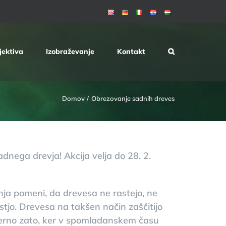
jektiva
Izobraževanje
Kontakt
Domov
Obrezovanje sadnih dreves
adnega drevja!
Akcija velja do 28. 2.
nja pomeni, da drevesa ne rastejo, ne
tjo. Drevesa na takšen način zaščitijo
imerno zato, ker v spomladanskem času